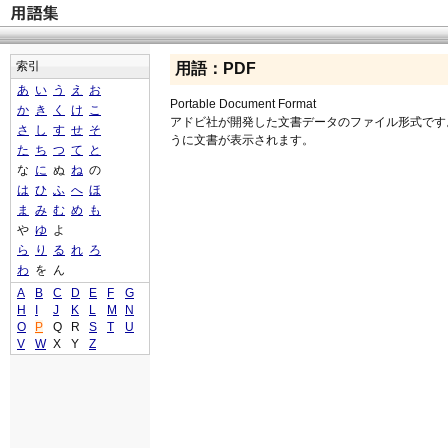
索引
用語：PDF
あ
い
う
え
お
Portable Document Format
か
き
く
け
こ
アドビ社が開発した文書データのファイル形式です
さ
し
す
せ
そ
うに文書が表示されます。
た
ち
つ
て
と
な
に
ぬ
ね
の
は
ひ
ふ
へ
ほ
ま
み
む
め
も
や
ゆ
よ
ら
り
る
れ
ろ
わ
を
ん
A
B
C
D
E
F
G
H
I
J
K
L
M
N
O
P
Q
R
S
T
U
V
W
X
Y
Z