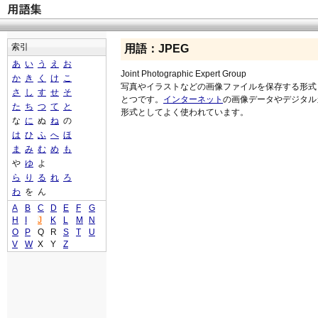
索引
用語：JPEG
あ
い
う
え
お
Joint Photographic Expert Group
か
き
く
け
こ
写真やイラストなどの画像ファイルを保存する形式
さ
し
す
せ
そ
とつです。
インターネット
の画像データやデジタル
た
ち
つ
て
と
形式としてよく使われています。
な
に
ぬ
ね
の
は
ひ
ふ
へ
ほ
ま
み
む
め
も
や
ゆ
よ
ら
り
る
れ
ろ
わ
を
ん
A
B
C
D
E
F
G
H
I
J
K
L
M
N
O
P
Q
R
S
T
U
V
W
X
Y
Z