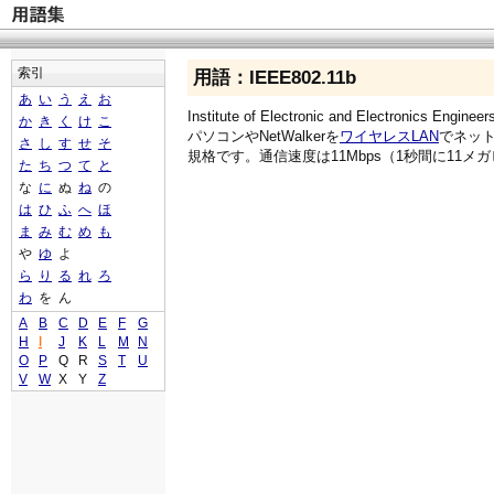
索引
用語：IEEE802.11b
あ
い
う
え
お
Institute of Electronic and Electronics Engineer
か
き
く
け
こ
パソコンやNetWalkerを
ワイヤレスLAN
でネッ
さ
し
す
せ
そ
規格です。通信速度は11Mbps（1秒間に11メ
た
ち
つ
て
と
な
に
ぬ
ね
の
は
ひ
ふ
へ
ほ
ま
み
む
め
も
や
ゆ
よ
ら
り
る
れ
ろ
わ
を
ん
A
B
C
D
E
F
G
H
I
J
K
L
M
N
O
P
Q
R
S
T
U
V
W
X
Y
Z