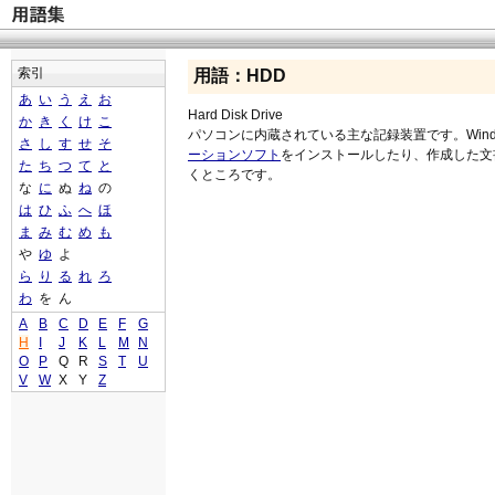
索引
用語：HDD
あ
い
う
え
お
Hard Disk Drive
か
き
く
け
こ
パソコンに内蔵されている主な記録装置です。Wind
さ
し
す
せ
そ
ーションソフト
をインストールしたり、作成した文
た
ち
つ
て
と
くところです。
な
に
ぬ
ね
の
は
ひ
ふ
へ
ほ
ま
み
む
め
も
や
ゆ
よ
ら
り
る
れ
ろ
わ
を
ん
A
B
C
D
E
F
G
H
I
J
K
L
M
N
O
P
Q
R
S
T
U
V
W
X
Y
Z