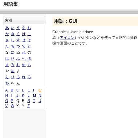
索引
用語：GUI
あ
い
う
え
お
Graphical User Interface
か
き
く
け
こ
絵（
アイコン
）やボタンなどを使って直感的に操作
さ
し
す
せ
そ
操作画面のことです。
た
ち
つ
て
と
な
に
ぬ
ね
の
は
ひ
ふ
へ
ほ
ま
み
む
め
も
や
ゆ
よ
ら
り
る
れ
ろ
わ
を
ん
A
B
C
D
E
F
G
H
I
J
K
L
M
N
O
P
Q
R
S
T
U
V
W
X
Y
Z