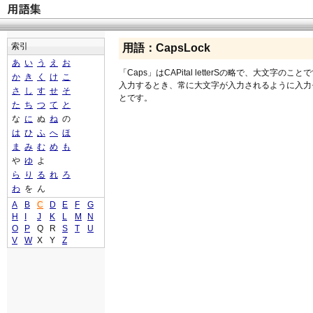
索引
用語：CapsLock
あ
い
う
え
お
「Caps」はCAPital letterSの略で、大文字のこと
か
き
く
け
こ
入力するとき、常に大文字が入力されるように入力
さ
し
す
せ
そ
とです。
た
ち
つ
て
と
な
に
ぬ
ね
の
は
ひ
ふ
へ
ほ
ま
み
む
め
も
や
ゆ
よ
ら
り
る
れ
ろ
わ
を
ん
A
B
C
D
E
F
G
H
I
J
K
L
M
N
O
P
Q
R
S
T
U
V
W
X
Y
Z