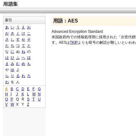
索引
用語：AES
あ
い
う
え
お
Advanced Encryption Standard
か
き
く
け
こ
米国政府内での情報処理用に採用された「次世代標
さ
し
す
せ
そ
す。AESは
TKIP
よりも暗号の解読が難しいといわれ
た
ち
つ
て
と
な
に
ぬ
ね
の
は
ひ
ふ
へ
ほ
ま
み
む
め
も
や
ゆ
よ
ら
り
る
れ
ろ
わ
を
ん
A
B
C
D
E
F
G
H
I
J
K
L
M
N
O
P
Q
R
S
T
U
V
W
X
Y
Z