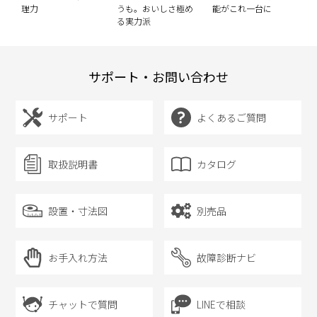
ル
理力
うも。おいしさ極め
能がこれ一台に
実
る実力派
シ
サポート・お問い合わせ
サポート
よくあるご質問
取扱説明書
カタログ
設置・寸法図
別売品
お手入れ方法
故障診断ナビ
チャットで質問
LINEで相談