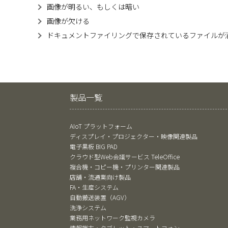
画像が明るい、もしくは暗い
画像が欠ける
ドキュメントファイリングで保存されているファイルが
製品一覧
AIoT プラットフォーム
ディスプレイ・プロジェクター・映像関連製品
電子黒板 BIG PAD
クラウド型Web会議サービス TeleOffice
複合機・コピー機・プリンター関連製品
店舗・流通業向け製品
FA・生産システム
自動搬送装置（AGV）
洗浄システム
業務用ネットワーク監視カメラ
情報端末・タブレット・スマートフォン