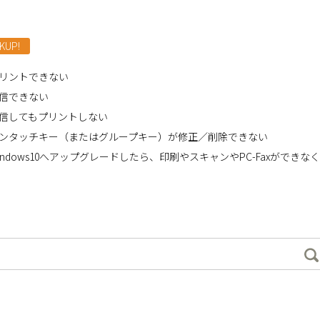
KUP!
リントできない
信できない
信してもプリントしない
ンタッチキー（またはグループキー）が修正／削除できない
indows10へアップグレードしたら、印刷やスキャンやPC-Faxができな