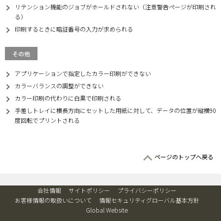
リテンション機能のジョブがホールドされない（注意警告ページが印刷され
る）
印刷するときに暗証番号の入力が求められる
その他
アプリケーションで指定したカラー印刷ができない
カラーバランスの調整ができない
カラー印刷の代わりに白黒で印刷される
手差しトレイに横長方向にセットした用紙に対して、データの位置が縦横90
度回転でプリントされる
ページのトップへ戻る
会社情報
サイトポリシー
プライバシーポリシー
お客様情報の取扱いについて
情報セキュリティグローバル基本方針
Global Website