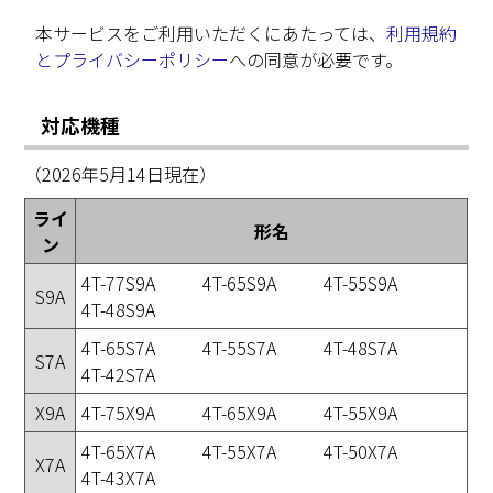
本サービスをご利用いただくにあたっては、
利用規約
とプライバシーポリシー
への同意が必要です。
対応機種
（2026年5月14日現在）
ライ
形名
ン
4T-77S9A
4T-65S9A
4T-55S9A
S9A
4T-48S9A
4T-65S7A
4T-55S7A
4T-48S7A
S7A
4T-42S7A
X9A
4T-75X9A
4T-65X9A
4T-55X9A
4T-65X7A
4T-55X7A
4T-50X7A
X7A
4T-43X7A