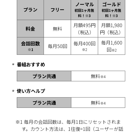
ノーマル
ゴールド
プラン
フリー
初回1ヶ月無
初回1ヶ月無
料！※3
料！※3
月額495円
月額1,980
料金
無料
（税込）
円（税込）
毎月1,600
会話回数
毎月400回
毎月50回
回
※1
※2
※2
番組おすすめ
プラン共通
無料
※4
使い方ヘルプ
プラン共通
無料
※4
※1 毎月の会話回数は、毎月1日にリセットされま
す。カウント方法は、1往復=1回（ユーザーが話