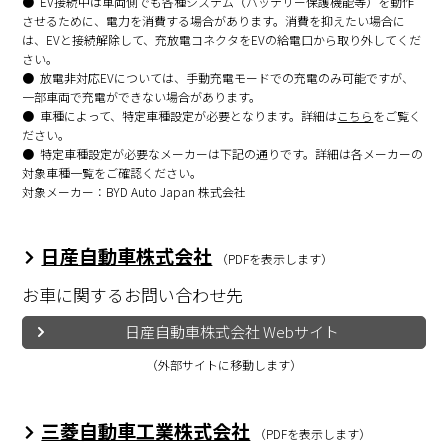
EV接続中は車両側でも各種システム（バッテリー保護機能等）を動作
させるために、電力を消費する場合があります。消費を抑えたい場合に
は、EVと接続解除して、充放電コネクタをEVの給電口から取り外してくだ
さい。
放電⾮対応EVについては、⼿動充電モードでの充電のみ可能ですが、
⼀部⾞両で充電ができない場合があります。
車種によって、特定車種設定が必要となります。詳細は
こちら
をご覧く
ださい。
特定車種設定が必要なメーカーは下記の通りです。詳細は各メーカーの
対象車種一覧をご確認ください。
対象メーカー：BYD Auto Japan 株式会社
日産自動車株式会社
（PDFを表示します）
お車に関するお問い合わせ先
日産自動車株式会社 Webサイト
（外部サイトに移動します）
三菱自動車工業株式会社
（PDFを表示します）