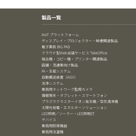
製品一覧
AIoT プラットフォーム
ディスプレイ・プロジェクター・映像関連製品
電子黒板 BIG PAD
クラウド型Web会議サービス TeleOffice
複合機・コピー機・プリンター関連製品
店舗・流通業向け製品
FA・生産システム
自動搬送装置（AGV）
洗浄システム
業務用ネットワーク監視カメラ
情報端末・タブレット・スマートフォン
プラズマクラスターイオン発生機／空気清浄機
太陽光発電・エネルギーソリューション
LED照明／ソーラー・LED照明灯
デバイス
業務用厨房機器
業務用洗濯機