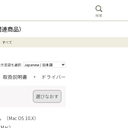
検索
関連商品）
すべて
表示言語を選択:
取扱説明書
ドライバー
選びなおす
ac OS 10.X）
Mac）