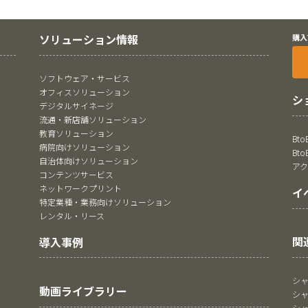
ソリューション情報
購入
ソフトウェア・サービス
オフィスソリューション
シ
デジタルサイネージ
流通・新店舗ソリューション
教育ソリューション
Bt
病院向けソリューション
Bt
自治体向けソリューション
ア
コンテンツサービス
ネットワークプリント
イ
特定業種・業務向けソリューション
レンタル・リース
関
導入事例
シ
動画ライブラリー
シ
シ