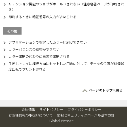
リテンション機能のジョブがホールドされない（注意警告ページが印刷され
る）
印刷するときに暗証番号の入力が求められる
その他
アプリケーションで指定したカラー印刷ができない
カラーバランスの調整ができない
カラー印刷の代わりに白黒で印刷される
手差しトレイに横長方向にセットした用紙に対して、データの位置が縦横90
度回転でプリントされる
ページのトップへ戻る
会社情報
サイトポリシー
プライバシーポリシー
お客様情報の取扱いについて
情報セキュリティグローバル基本方針
Global Website