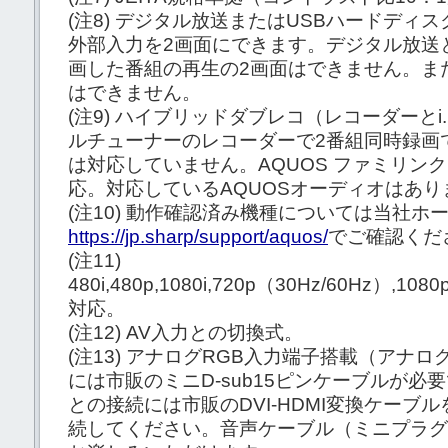
(注8)
デジタル放送またはUSBハードディス
外部入力を2画面にできます。デジタル放送
画した番組の再生の2画面はできません。ま
はできません。
(注9)
ハイブリッドダブレコ（レコーダーとi.
ルチューナーのレコーダーで2番組同時録画
は対応していません。AQUOS ファミリンクI
応。対応しているAQUOSオーディオはあり
(注10)
動作確認済み機種については当社ホ
https://jp.sharp/support/aquos/
でご確認くだ
(注11)
480i,480p,1080i,720p（30Hz/60Hz）,10
対応。
(注12)
AV入力との切換式。
(注13)
アナログRGB入力端子搭載（アナログ
には市販のミニD-sub15ピンケーブルが必要
との接続には市販のDVI-HDMI変換ケーブル
続してください。音声ケーブル（ミニプラグ