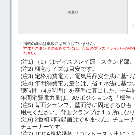
付属品
・
掲載の商品は車載には対応していません。
・
本体とスタンドの組み立てには、市販のプラスドライバーが必要
ださい。
(注1)
（1）はディスプレイ部＋スタンド部、
(注2)
梱包サイズは目安です。
(注3)
定格消費電力。電気用品安全法に基づ
(注4)
年間消費電力量とは、省エネ法に基づ
聴時間（4.5時間）を基準に算出した、一年
年間消費電力量は、AVポジションを「標準
(注5)
背面クランプ。壁面等に固定するひも
用意ください。背面クランプは１ヶ所になり
(注6)
2番組同時録画はできません。チューナ
チューナーです。
(注7)
JEITA規格準拠（コントラスト比10