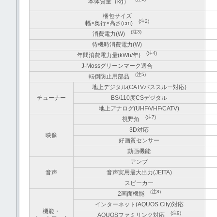
本体質量（kg）
梱包サイズ
(注2)
幅×奥行×高さ(cm)
(注3)
消費電力(W)
待機時消費電力(W)
(注4)
年間消費電力量(kWh/年)
J-Mossグリーンマーク適合
(注5)
転倒防止用部品
地上デジタル(CATVパススルー対応)
チューナー
BS/110度CSデジタル
地上アナログ(UHF/VHF/CATV)
(注7)
視野角
3D対応
映像
好画質センサー
動画機能
アンプ
音声
音声実用最大出力(JEITA)
スピーカー
(注8)
2画面機能
インターネット(AQUOS City)対応
機能・
(注9)
AQUOSファミリンク対応