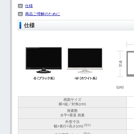
仕様
商品ご理解のために
仕様
画面サイズ
横×縦／対角(cm)
画素数
水平×垂直 画素
外形寸法
(注1)
幅×奥行×高さ(cm)
(注1)