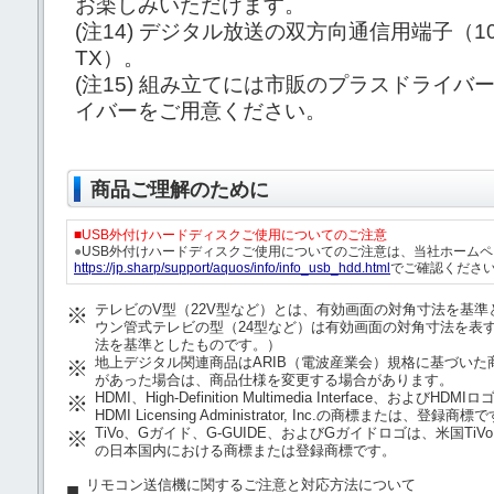
お楽しみいただけます。
(注14)
デジタル放送の双方向通信用端子（10BAS
TX）。
(注15)
組み立てには市販のプラスドライバーが
イバーをご用意ください。
商品ご理解のために
■USB外付けハードディスクご使用についてのご注意
●
USB外付けハードディスクご使用についてのご注意は、当社ホームペ
https://jp.sharp/support/aquos/info/info_usb_hdd.html
でご確認くださ
テレビのV型（22V型など）とは、有効画面の対角寸法を基
※
ウン管式テレビの型（24型など）は有効画面の対角寸法を表
法を基準としたものです。）
地上デジタル関連商品はARIB（電波産業会）規格に基づい
※
があった場合は、商品仕様を変更する場合があります。
HDMI、High-Definition Multimedia Interface、
※
HDMI Licensing Administrator, Inc.の商標または、登録商標
TiVo、Gガイド、G-GUIDE、およびGガイドロゴは、米国TiVo 
※
の日本国内における商標または登録商標です。
リモコン送信機に関するご注意と対応方法について
■