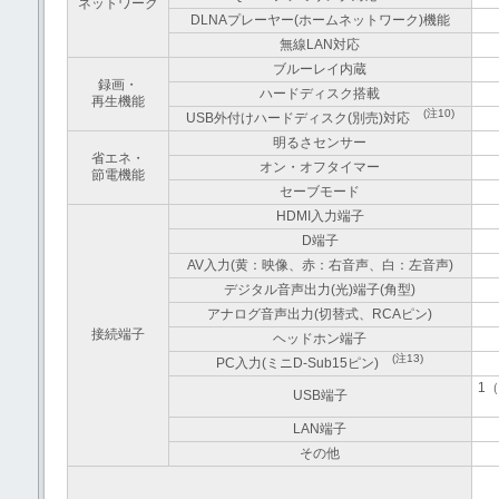
ネットワーク
DLNAプレーヤー(ホームネットワーク)機能
無線LAN対応
ブルーレイ内蔵
録画・
ハードディスク搭載
再生機能
(注10)
USB外付けハードディスク(別売)対応
明るさセンサー
省エネ・
オン・オフタイマー
節電機能
セーブモード
HDMI入力端子
D端子
AV入力(黄：映像、赤：右音声、白：左音声)
デジタル音声出力(光)端子(角型)
アナログ音声出力(切替式、RCAピン)
接続端子
ヘッドホン端子
(注13)
PC入力(ミニD-Sub15ピン)
1
USB端子
LAN端子
その他