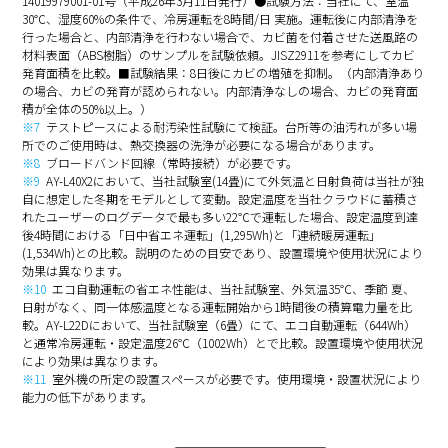
14019979001-01号（平成26年3月11日発行）●試験方法：当社にて、室温
30℃、湿度60%の条件で、冷房運転を8時間/日 実施。運転後に内部清浄を
行った場合と、内部清浄を行わない場合で、カビ菌を付着させた送風路の
材料表面（ABS樹脂）のサンプルを試験依頼。JISZ2911を参考にしてカビ
発育面積を比較。■試験結果：8日後にカビの増殖を抑制。（内部清浄あり
の場合、カビの発育が認められない。内部清浄なしの場合、カビの発育面
積が全体の50%以上。）
※7
テストピースによる耐汚染性試験にて検証。台所等の油汚れが多い場
所でのご使用時は、熱交換器の洗浄が必要になる場合があります。
※8
ブロードバンド回線（常時接続）が必要です。
※9
AY-L40X2において、当社試験室(14畳)にて外気温と日射負荷は当社が独
自に想定した冬期をモデルとして変動。設定温度を当社クラウドに蓄積さ
れたユーザーのログデータで最も多い22℃で運転した場合、設定温度到達
後4時間における「日中省エネ運転」(1,295Wh)と「連続暖房運転」
(1,534Wh)との比較。説明のための目安であり、設置環境や使用状況により
効果は異なります。
※10
エコ自動運転の省エネ性能は、当社試験室、外気温35℃、季節 夏、
日射がなく、同一体感温度となる運転開始から1時間後の積算電力量を比
較。AY-L22Dにおいて、当社試験室（6畳）にて、エコ自動運転（644Wh）
と通常冷房運転・設定温度26℃（1002Wh）とで比較。設置環境や使用状況
により効果は異なります。
※11
室外機の所定の設置スペースが必要です。使用環境・設置状況により
能力の低下があります。