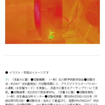
イラスト・写真はイメージです
※1
〈浮遊カビ菌〉●試験機関：（一財）石川県予防医学協会●試験方
法：約33m³（約8畳相当）の試験空間にて、プラズマクラスターパトロー
ル運転（お部屋モード）を実施し、浮遊カビ菌をエアーサンプラーにて測
定。■試験結果：約230分で除去率99%。〈付着カビ菌〉●試験依頼先：
（一財）日本食品分析センター●試験成績書：第16096325001-0101号（平
成28年9月20日）●試験方法：当社にて室温25℃、湿度90%の約22m³（約6
畳相当）の試験空間に、カビ菌を付着させたベニヤ板を置き、プラズマク