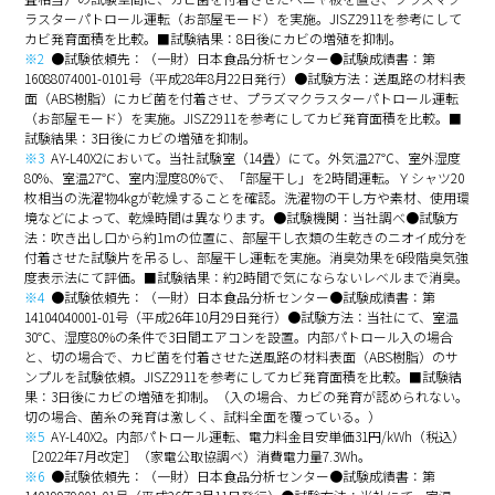
ラスターパトロール運転（お部屋モード）を実施。JISZ2911を参考にして
カビ発育面積を比較。■試験結果：8日後にカビの増殖を抑制。
※2
●試験依頼先：（一財）日本食品分析センター●試験成績書：第
16088074001-0101号（平成28年8月22日発行）●試験方法：送風路の材料表
面（ABS樹脂）にカビ菌を付着させ、プラズマクラスターパトロール運転
（お部屋モード）を実施。JISZ2911を参考にしてカビ発育面積を比較。■
試験結果：3日後にカビの増殖を抑制。
※3
AY-L40X2において。当社試験室（14畳）にて。外気温27℃、室外湿度
80%、室温27℃、室内湿度80%で、「部屋干し」を2時間運転。Ｙシャツ20
枚相当の洗濯物4kgが乾燥することを確認。洗濯物の干し方や素材、使用環
境などによって、乾燥時間は異なります。●試験機関：当社調べ●試験方
法：吹き出し口から約1mの位置に、部屋干し衣類の生乾きのニオイ成分を
付着させた試験片を吊るし、部屋干し運転を実施。消臭効果を6段階臭気強
度表示法にて評価。■試験結果：約2時間で気にならないレベルまで消臭。
※4
●試験依頼先：（一財）日本食品分析センター●試験成績書：第
14104040001-01号（平成26年10月29日発行）●試験方法：当社にて、室温
30℃、湿度80%の条件で3日間エアコンを設置。内部パトロール入の場合
と、切の場合で、カビ菌を付着させた送風路の材料表面（ABS樹脂）のサ
ンプルを試験依頼。JISZ2911を参考にしてカビ発育面積を比較。■試験結
果：3日後にカビの増殖を抑制。（入の場合、カビの発育が認められない。
切の場合、菌糸の発育は激しく、試料全面を覆っている。）
※5
AY-L40X2。内部パトロール運転、電力料金目安単価31円/kWh（税込）
［2022年7月改定］（家電公取協調べ）消費電力量7.3Wh。
※6
●試験依頼先：（一財）日本食品分析センター●試験成績書：第