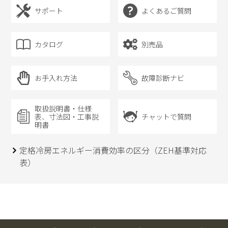
サポート
よくあるご質問
カタログ
別売品
お手入れ方法
故障診断ナビ
取扱説明書・仕様
表、
寸法図・工事説
チャットで質問
明書
定格冷房エネルギー消費効率の区分（ZEH基準対応
表）