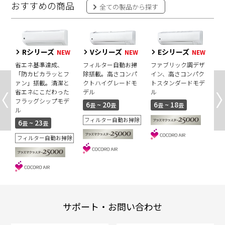
おすすめの商品
全ての製品から探す
Rシリーズ
Vシリーズ
Eシリーズ
NEW
NEW
NEW
省エネ基準達成、
フィルター自動お掃
ファブリック調デザ
「防カビカラッとフ
除搭載。高さコンパ
イン、高さコンパク
シ
奥
ァン」搭載。清潔と
クトハイグレードモ
トスタンダードモデ
ン
省エネにこだわった
デル
ル
フラッグシップモデ
6
~ 20
6
~ 18
畳
畳
畳
畳
ル
フィルター自動お掃除
6
~ 23
畳
畳
フィルター自動お掃除
サポート・お問い合わせ