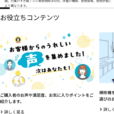
間。付属のすき間ノズル等使用時は90分。床面の種類、使用環境、使用状態に
より異なります。
お役立ちコンテンツ
掃除機
ご購入者のお声や満足度、お気に入りポイントをご
選びの
紹介します。
詳し
詳しく見る