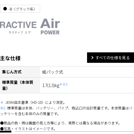
-B（ブラック系）
主な仕様
すべての仕様を見る
集じん方式
紙パック式
標準質量（本体質
＊※2
1.7(1.3)kg
量）
＊
JEMA自主基準（HD-10）により測定。
※2
標準質量は本体、バッテリー、パイプ、吸込口の合計質量です。本体質量はバ
ッテリーを含む本体のみの質量です。
商品の色・柄は画面の見え方等により、実際とは異なる場合があります。
写真・イラストはイメージです。