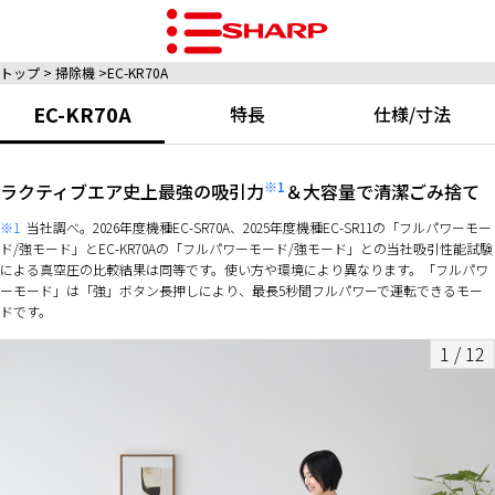
トップ
掃除機
EC-KR70A
EC-KR70A
特長
仕様/寸法
※1
ラクティブエア史上最強の吸引力
＆大容量で清潔ごみ捨て
※1
当社調べ。2026年度機種EC-SR70A、2025年度機種EC-SR11の「フルパワーモー
ド/強モード」とEC-KR70Aの「フルパワーモード/強モード」との当社吸引性能試験
による真空圧の比較結果は同等です。使い方や環境により異なります。「フルパワ
ーモード」は「強」ボタン長押しにより、最長5秒間フルパワーで運転できるモー
ドです。
1
/
12