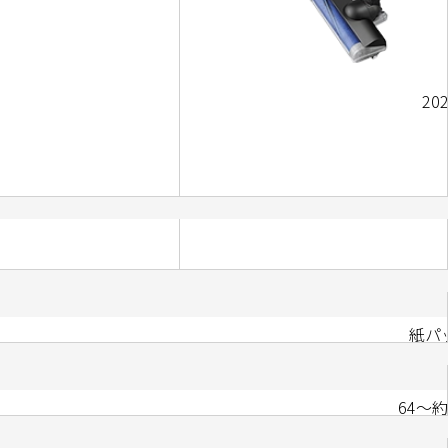
20
紙パ
64～約