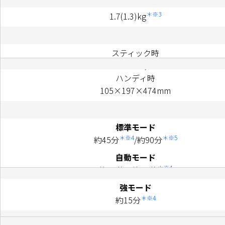
＊※3
1.7(1.3)kg
スティック時
221×268×1,050mm
ハンディ時
105×197×474mm
標準モード
＊※4
＊※5
約45分
/約90分
自動モード
＊※4
約15分～約35分
強モード
＊※4
約15分