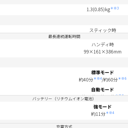
＊※3
1.3(0.85)kg
スティック時
221×233×962mm
ハンディ時
99×161×386mm
標準モード
＊※4
＊※6
約40分
/約60分
自動モード
＊※4
約11分～約28分
強モード
＊※4
約11分