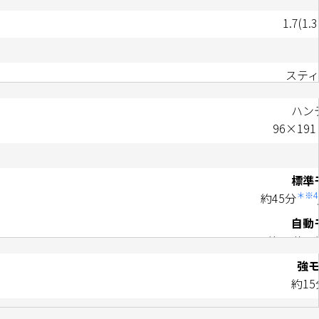
1.7(1.
ステ
221×25
ハン
96×19
標準
＊※4
約45分
自動
約15分～
強
約15