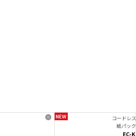
NEW
コードレ
紙パッ
EC-