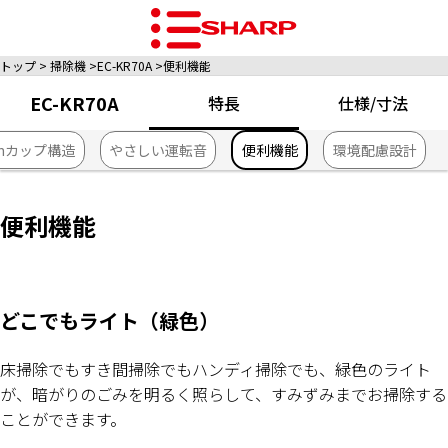
トップ
掃除機
EC-KR70A
便利機能
EC-KR70A
特長
仕様/寸法
inカップ構造
やさしい運転音
便利機能
環境配慮設計
便利機能
どこでもライト（緑色）
床掃除でもすき間掃除でもハンディ掃除でも、緑色のライト
が、暗がりのごみを明るく照らして、すみずみまでお掃除する
ことができます。