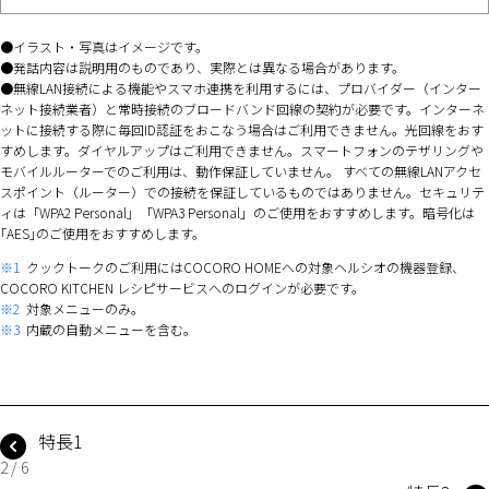
イラスト・写真はイメージです。
発話内容は説明用のものであり、実際とは異なる場合があります。
無線LAN接続による機能やスマホ連携を利用するには、プロバイダー（インター
ネット接続業者）と常時接続のブロードバンド回線の契約が必要です。インターネ
ットに接続する際に毎回ID認証をおこなう場合はご利用できません。光回線をおす
すめします。ダイヤルアップはご利用できません。スマートフォンのテザリングや
モバイルルーターでのご利用は、動作保証していません。 すべての無線LANアクセ
スポイント（ルーター）での接続を保証しているものではありません。セキュリテ
ィは「WPA2 Personal」「WPA3 Personal」のご使用をおすすめします。暗号化は
｢AES｣のご使用をおすすめします。
※1
クックトークのご利用にはCOCORO HOMEへの対象ヘルシオの機器登録、
COCORO KITCHEN レシピサービスへのログインが必要です。
※2
対象メニューのみ。
※3
内蔵の自動メニューを含む。
特長1
2 / 6