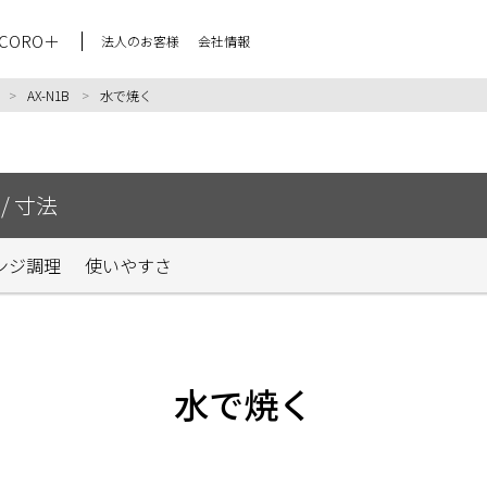
CORO＋
法人のお客様
会社情報
AX-N1B
水で焼く
/ 寸法
ンジ調理
使いやすさ
水で焼く