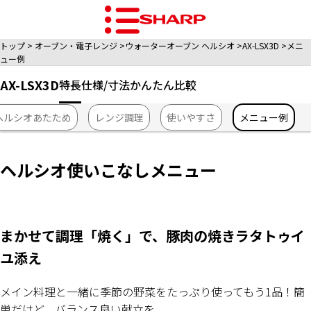
トップ
オーブン・電子レンジ
ウォーターオーブン ヘルシオ
AX-LSX3D
メニ
ュー例
AX-LSX3D
特長
仕様/寸法
かんたん比較
ヘルシオあたため
レンジ調理
使いやすさ
メニュー例
ヘルシオ使いこなしメニュー
まかせて調理「焼く」で、豚肉の焼きラタトゥイ
ユ添え
メイン料理と一緒に季節の野菜をたっぷり使ってもう1品！簡
単だけど、バランス良い献立を。