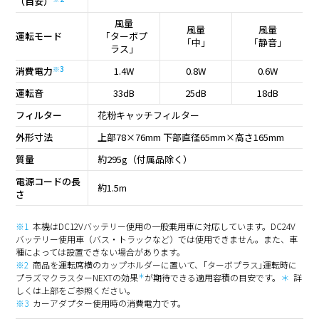
（目安）
風量
風量
風量
運転モード
「ターボプ
「中」
「静音」
ラス」
※3
消費電力
1.4W
0.8W
0.6W
運転音
33dB
25dB
18dB
フィルター
花粉キャッチフィルター
外形寸法
上部78×76mm 下部直径65mm×高さ165mm
質量
約295g（付属品除く）
電源コードの長
約1.5m
さ
※1
本機はDC12Vバッテリー使用の一般乗用車に対応しています。DC24V
バッテリー使用車（バス・トラックなど）では使用できません。また、車
種によっては設置できない場合があります。
※2
商品を運転席横のカップホルダーに置いて、｢ターボプラス｣運転時に
＊
プラズマクラスターNEXTの効果
が期待できる適用容積の目安です。
＊
詳
しくは上部をご参照ください。
※3
カーアダプター使用時の消費電力です。