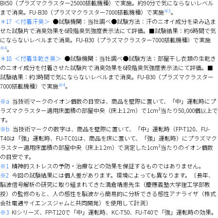
BX50（プラズマクラスター25000搭載機種）で実施。約90分で気にならないレベル
※3
まで消臭。FU-B30（プラズマクラスター7000搭載機種）で実施
。
＊17
＜付着汗臭＞
●試験機関：当社調べ●試験方法：汗のニオイ成分を染み込ま
せた試験片で消臭効果を6段階臭気強度表示法にて評価。■試験結果：約6時間で気
にならないレベルまで消臭。FU-B30（プラズマクラスター7000搭載機種）で実施
※4
。
＊18
＜付着生乾き臭＞
●試験機関：当社調べ●試験方法：部屋干し衣類の生乾き
のニオイ成分を付着させた試験片で消臭効果を6段階臭気強度表示法にて評価。■
試験結果：約3時間で気にならないレベルまで消臭。FU-B30（プラズマクラスター
※4
7000搭載機種）で実施
。
※a
当技術マークのイオン個数の目安は、商品を壁際に置いて、「中」運転時にプ
ラズマクラスター適用床面積の部屋中央（床上1.2m）で1cm³当たり50,000個以上で
す。
※b
当技術マークの数字は、商品を壁際に置いて、「中」運転時（FP-T120、FU-
T40は「強」運転時、FU-TC01は、商品を床に置いて、「強」運転時）にプラズマク
ラスター適用床面積の部屋中央（床上1.2m）で測定した1cm³当たりのイオン個数
の目安です。
※1
精神的ストレスの予防・治療などの効果を保証するものではありません。
※2
今回の試験結果には個人差があります。環境によっても異なります。〔長年、
脳波信号解析の研究に取り組まれてきた満倉靖恵先生（慶應義塾大学理工学部教
授）の監修のもと、人の感性を脳波から簡易的に分析できる感性アナライザ（株式
会社電通サイエンスジャムと共同開発）を使用して計測〕
※3
KIシリーズ、FP-T120で「中」運転時、KC-T50、FU-T40で「強」運転時の効果。