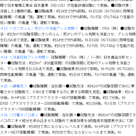
間で日本電機工業会 自主基準（HD-131）の性能評価試験にて実施。●試験対象：
浮遊した1種類の菌。■試験結果：約14分で99%抑制。KI-EX100（KI-TX100と同等性
能機種）の風量「強」運転で実施。約51分で99%抑制。FU-F28（FU-T40より性能の
低い機種）の風量「強」運転で実施。
＊13
＜ダニのふん・死がいの浮遊アレル物質＞
●試験機関：ITEA（株）●試験方
法：約25m³の試験空間にダニのふん・死がいのアレル物質を浮遊させ、アレル物質
をELISA法で測定。■試験結果：約14分で99%抑制。KI-EX100（KI-TX100と同等性能
機種）の風量「強」運転で実施。約51分で99%抑制。FU-F28（FU-T40より性能の低
い機種）の風量「強」運転で実施。
＊14
＜浮遊花粉アレル物質＞
試験機関：ITEA（株）/（一財）日本食品分析セン
ター●試験方法：約25m³（約6畳空間）の試験空間に花粉のアレル物質を浮遊さ
せ、アレル物質をELISA法で測定。■試験結果:約16分で抑制。KI-FX100（KI-TX100と
同等性能機種）の風量「強」運転で実施。約31分で抑制。FU-T40の風量「強」運転
で実施。
＊15
＜静電気＞
●試験機関：当社調べ●試験方法：約41m³の試験空間で5kVに帯
電させた試験板で、0.5kVまで除電するのに要する時間を測定。■試験結果：約1.4
分後。KI-HP100（プラズマクラスターNEXT搭載機種）で実施。約2.7分後。KI-
DX50（プラズマクラスター25000搭載機種）で実施。約13分後。FU-D30（プラズマ
クラスター7000搭載機種）で実施。
＊16
＜付着タバコ臭＞
●試験機関：当社調べ●試験方法：約41m³の試験空間でタ
バコのニオイ成分を染み込ませた試験片で消臭効果を6段階臭気強度表示法にて評
価。■試験結果：約30分で気にならないレベルまで消臭。KI-HP100（プラズマクラ
スターNEXT搭載機種）で実施。約55分で気にならないレベルまで消臭。KI-