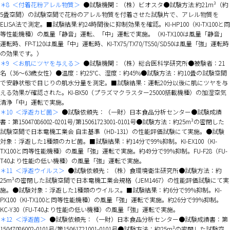
＊8
＜付着花粉アレル物質＞
●試験機関：（株）ビオスタ●試験方法:約21m³（約
5畳空間）の試験空間で花粉のアレル物質を付着させた試験片で、アレル物質を
ELISA法で測定。■試験結果:約24時間後に抑制効果を確認。KI-HP100（KI-TX100と同
等性能機種）の風量「静音」運転、「中」運転で実施。（KI-TX100は風量「静音」
運転時、FP-T120は風量「中」運転時、KI-TX75/TX70/TS50/SD50は風量「強」運転時
の効果です。）
＊9
＜お肌にツヤを与える＞
●試験機関：（株）総合医科学研究所●被験者：21
名（36～63歳女性）●温度：約25℃、湿度：約45%●試験方法：約10畳の試験空間
で安静状態で目じりの肌水分量を測定。■試験結果：運転20分以後に肌にツヤを与
える効果が確認された。KI-BX50（プラズマクラスター25000搭載機種）の加湿空気
清浄「中」運転で実施。
＊10
＜浮遊カビ菌＞
●試験依頼先：（一財）日本食品分析センター●試験成績
書：第15047086002-0201号/第15061723001-0101号●試験方法：約25m³の密閉した
試験空間で日本電機工業会 自主基準（HD-131）の性能評価試験にて実施。●試験
対象：浮遊した1種類のカビ菌。■試験結果：約14分で99%抑制。KI-EX100（KI-
TX100と同等性能機種）の風量「強」運転で実施。約49分で99%抑制。FU-F28（FU-
T40より性能の低い機種）の風量「強」運転で実施。
＊11
＜浮遊ウイルス＞
●試験依頼先：（株）食環境衛生研究所●試験方法：約
25m³の密閉した試験空間で日本電機工業会規格（JEM1467）の性能評価試験にて実
施。●試験対象：浮遊した1種類のウイルス。■試験結果：約6分で99%抑制。KI-
PX100（KI-TX100と同等性能機種）の風量「強」運転で実施。約26分で99%抑制。
KC-Y30（FU-T40より性能の低い機種）の風量「強」運転で実施。
＊12
＜浮遊菌＞
●試験依頼先：（一財）日本食品分析センター●試験成績書：第
15047086002-0101号/第15061721001-0101号●試験方法：約25m³の密閉した試験空