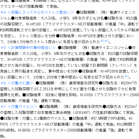
評価。■試験結果：約6時間で気にならないレベルまで消臭。KI-HP100（プラズマ
クラスターNEXT搭載機種）で実施。
＊4
＜部屋に入ってからのストレス度合い＞
●試験機関：（株）電通サイエンス
ジャム●対象被験者数：大人20名、小学5、6年生の子ども19名●試験方法：約20畳
の試験空間で、KI-HP100（プラズマクラスターNEXT搭載機種）の風量「中」運転で
約8時間運転させた後の部屋と、KI-HP100を設置していない部屋に入ってからの脳波
を測定し、ストレス度合いを分析●試験結果：KI-HP100を運転させた部屋におい
※1※2
て、1分後と5分後のストレス度合いに有意な差が認められた
。
＊5
＜計算問題中の集中度合い＞
●試験機関：（株）電通サイエンスジャム●対
象被験者数：大人20名、小学5、6年生の子ども19名●試験方法：約20畳の試験空間
で、KI-HP100（プラズマクラスターNEXT搭載機種）の風量「中」運転で約8時間運
転させた後の部屋と、KI-HP100を設置していない部屋で計算問題（クレペリン）を
実施した際の脳波を測定し、集中度合いを分析●試験結果：KI-HP100を設置してい
※2
ない部屋において、1分後と10分後で集中度合いに有意な低下が認められた
。
＊6
＜付着カビ菌＞
●試験機関：（株）食環境衛生研究所●試験方法：約20m³の
密閉した試験空間でJIS Z 2911を参考にしてカビ菌を付着させた試験片でカビ発育
面積を比較。■試験結果：3日後に増殖を抑制。KI-DX50（プラズマクラスター25000
搭載機種）の風量「強」運転で実施。
＊7
＜付着ウイルス＞
●試験機関：（株）食環境衛生研究所●試験方法：約25m³
の密閉した試験空間で日本電機工業会規格（JEM1467）の性能評価試験にて実施。
●試験対象：付着した1種類のウイルス。■試験結果：約7.5時間で99%抑制。KI-
PX70（プラズマクラスターNEXT搭載機種）の風量「中」運転で実施。約10時間で
99%抑制。KI-BX50（プラズマクラスター25000搭載機種）の風量「強」運転で実
施。