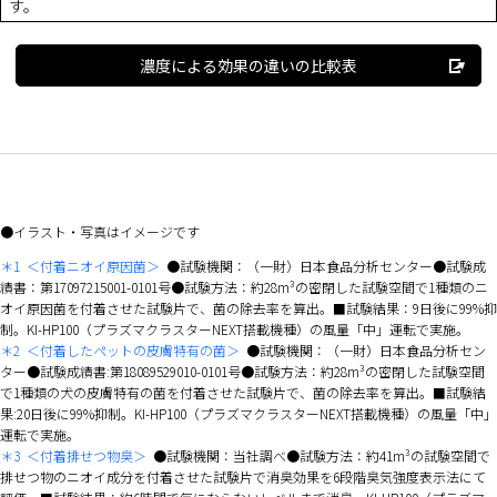
す。
濃度による効果の違いの比較表
イラスト・写真はイメージです
＊1
＜付着ニオイ原因菌＞
●試験機関：（一財）日本食品分析センター●試験成
績書：第17097215001-0101号●試験方法：約28m³の密閉した試験空間で1種類のニ
オイ原因菌を付着させた試験片で、菌の除去率を算出。■試験結果：9日後に99%抑
制。KI-HP100（プラズマクラスターNEXT搭載機種）の風量「中」運転で実施。
＊2
＜付着したペットの皮膚特有の菌＞
●試験機関：（一財）日本食品分析セン
ター●試験成績書:第18089529010-0101号●試験方法：約28m³の密閉した試験空間
で1種類の犬の皮膚特有の菌を付着させた試験片で、菌の除去率を算出。■試験結
果:20日後に99%抑制。KI-HP100（プラズマクラスターNEXT搭載機種）の風量「中」
運転で実施。
＊3
＜付着排せつ物臭＞
●試験機関：当社調べ●試験方法：約41m³の試験空間で
排せつ物のニオイ成分を付着させた試験片で消臭効果を6段階臭気強度表示法にて