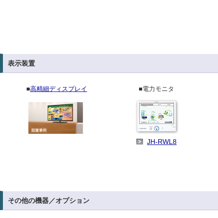
表示装置
■
高精細ディスプレイ
■電力モニタ
JH-RWL8
その他の機器／オプション