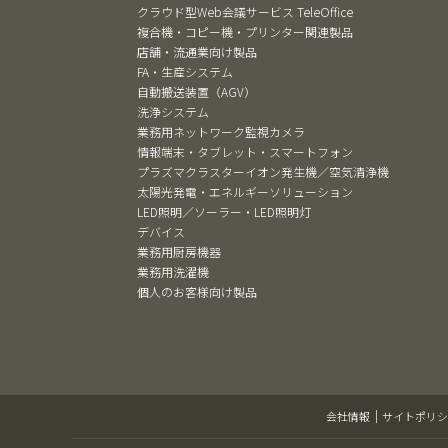
クラウド型Web会議サービス TeleOffice
複合機・コピー機・プリンター関連製品
店舗・流通業向け製品
FA・生産システム
自動搬送装置（AGV）
洗浄システム
業務用ネットワーク監視カメラ
情報端末・タブレット・スマートフォン
プラズマクラスターイオン発生機／空気清浄機
太陽光発電・エネルギーソリューション
LED照明／ソーラー・LED照明灯
デバイス
業務用厨房機器
業務用洗濯機
個人のお客様向け製品
会社情報
サイトポリシ