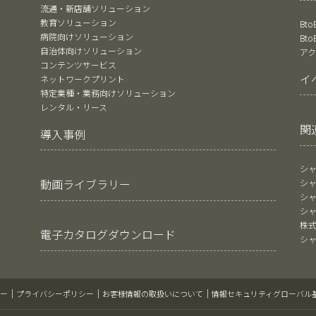
流通・新店舗ソリューション
教育ソリューション
Bt
病院向けソリューション
Bt
自治体向けソリューション
ア
コンテンツサービス
イ
ネットワークプリント
特定業種・業務向けソリューション
レンタル・リース
関
導入事例
シ
動画ライブラリー
シ
シ
シ
株
電子カタログダウンロード
シ
ー
プライバシーポリシー
お客様情報の取扱いについて
情報セキュリティグローバル