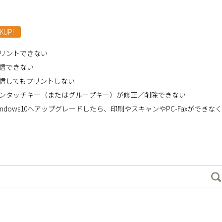
KUP!
リントできない
信できない
信してもプリントしない
ンタッチキー（またはグループキー）が修正／削除できない
indows10へアップグレードしたら、印刷やスキャンやPC-Faxができな