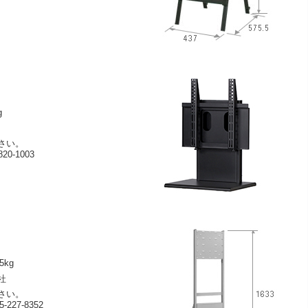
g
さい。
0-1003
5kg
社
さい。
27-8352