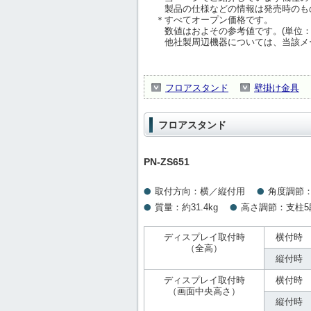
製品の仕様などの情報は発売時のも
＊すべてオープン価格です。
数値はおよその参考値です。(単位：
他社製周辺機器については、当該メ
フロアスタンド
壁掛け金具
フロアスタンド
PN-ZS651
取付方向：横／縦付用
角度調節：
質量：約31.4kg
高さ調節：支柱5
ディスプレイ取付時
横付時
（全高）
縦付時
ディスプレイ取付時
横付時
（画面中央高さ）
縦付時