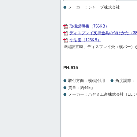
メーカー：シャープ株式会社
取扱説明書（756KB）
ディスプレイ支持金具の付けかた（38
寸法図（123KB）
※
縦設置時、ディスプレイ受（横バー）
PH-915
取付方向：横/縦付用
角度調節：-1
質量：約44kg
メーカー：ハヤミ工産株式会社 TEL：03-3