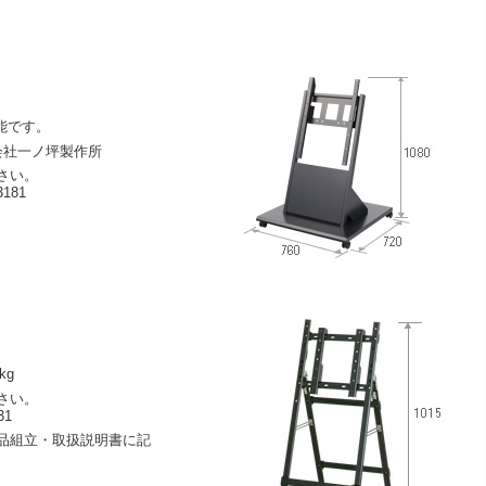
能です。
会社一ノ坪製作所
さい。
181
kg
さい。
31
品組立・取扱説明書に記