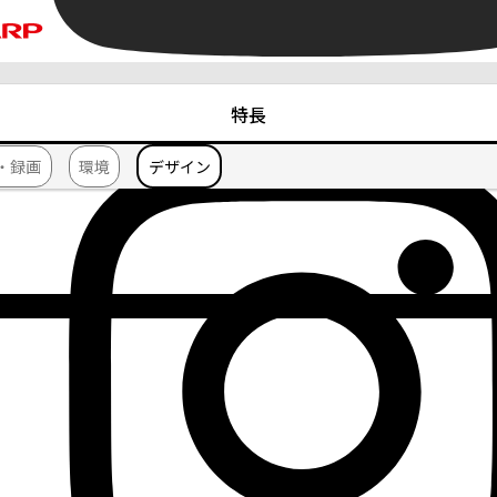
特長
・録画
環境
デザイン