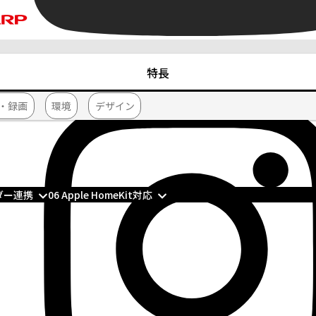
特長
・録画
環境
デザイン
ーダー連携
06 Apple HomeKit対応