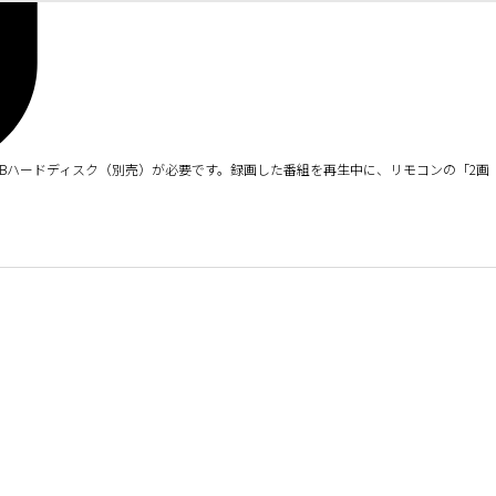
SBハードディスク（別売）が必要です。録画した番組を再生中に、リモコンの「2画