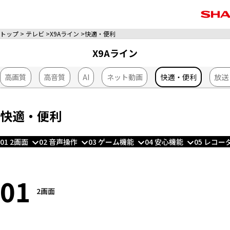
トップ
テレビ
X9Aライン
快適・便利
X9Aライン
高画質
高音質
AI
ネット動画
快適・便利
放送
快適・便利
01 2画面
02 音声操作
03 ゲーム機能
04 安心機能
05 レコ
01
2画面