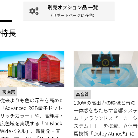
別売オプション品 一覧
（サポートページに移動）
特長
高画質
高音質
従来よりも色の深みを高めた
100Wの高出力の映像と音の
「Advanced RGB量子ドット
一体感をもたらす音響システ
リッチカラー」や、高輝度・
ム「アラウンドスピーカーシ
広色域を実現する「N-Black
ステム＋＋」を搭載、立体音
Wideパネル」、新開発・画
響技術「Dolby Atmos®」に