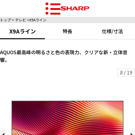
トップ
テレビ
X9Aライン
X9Aライン
特長
仕様/寸法
AQUOS最高峰の明るさと色の表現力、クリアな新・立体音
響。
8
/
19