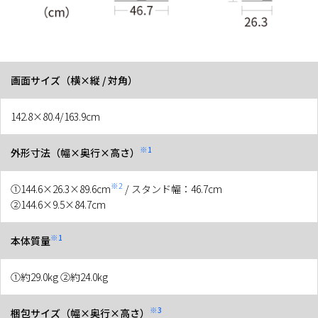
画面サイズ（横×縦 / 対角）
142.8×80.4/163.9cm
※1
外形寸法（幅×奥行×高さ）
※2
①144.6×26.3×89.6cm
/ スタンド幅：46.7cm
②144.6×9.5×84.7cm
※1
本体質量
①約29.0kg ②約24.0kg
※3
梱包サイズ（幅×奥行×高さ）