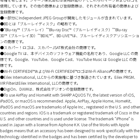
使用しています。その他の商標および登録商標は、それぞれの所有者の商標および
登録商標です。
一部分にIndependent JPEG Groupが開発したモジュールが含まれています。
BDとは「ブルーレイディスク」の略称です。
“Blu-ray™（ブルーレイ）”“Blu-ray Disc™（ブルーレイディスク）”“Blu-ray
3D™（ブルーレイ3D）”“BDXL™”、BD-LIVE™は、ブルーレイディスクアソシエーショ
ンの商標です。
スカパー！ロゴは、スカパーJSAT株式会社の商標です。
Google TV は、本デバイスのソフトウェア機能の名称であり、Google LLC の商
標です。Google、YouTube、Google Cast、YouTube Music は Google LLC の商
標です。
Wi-Fi CERTIFIED6™およびWi-Fi CERTIFIED6™ロゴはWi-Fi Alliance®の商標です。
Eilex International, LLCからの実施権に基づき製造されています。Eilex PRISM、
VIR FilterはEilex International, LLCの商標です。
DigiOn、DiXiMは、株式会社デジオンの登録商標です。
To use AirPlay and HomeKit with SHARP AQUOS TV, the latest version of iOS,
iPadOS, or macOS is recommended. Apple, AirPlay, Apple Home, HomeKit,
iPadOS and macOS are trademarks of Apple Inc., registered in the U.S. and other
countries and regions. IOS is a trademark or registered trademark of Cisco in the
U.S. and other countries and is used under license. The trademark “iPhone” is
used in Japan with a license from Aiphone K.K. Use of the Works with Apple
badges means that an accessory has been designed to work specifically with the
technology identified in the badges and has been certified by the developer to