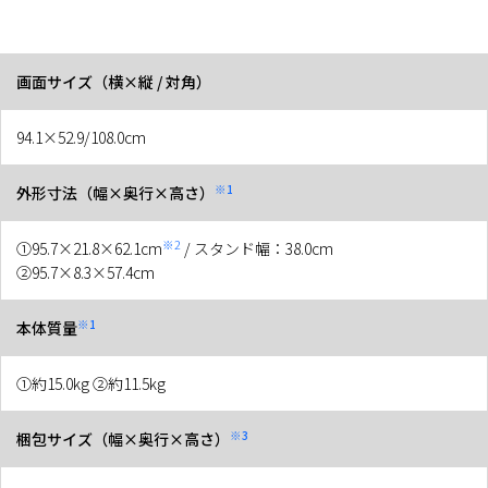
画面サイズ（横×縦 / 対角）
94.1×52.9/108.0cm
※1
外形寸法（幅×奥行×高さ）
※2
①95.7×21.8×62.1cm
/ スタンド幅：38.0cm
②95.7×8.3×57.4cm
※1
本体質量
①約15.0kg ②約11.5kg
※3
梱包サイズ（幅×奥行×高さ）