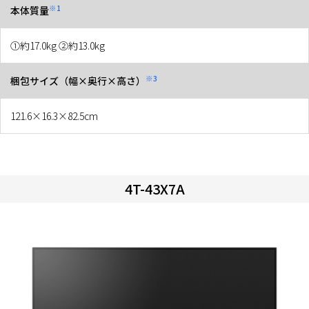
※1
本体質量
①約17.0kg ②約13.0kg
※3
梱包サイズ（幅×奥行×高さ）
121.6×16.3×82.5cm
4T-43X7A