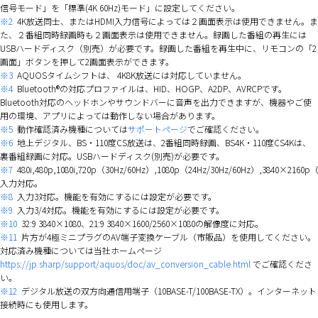
信号モード」を「標準(4K 60Hz)モード」に設定してください。
※2
4K放送同士、またはHDMI入力信号によっては２画面表示は使用できません。ま
た、２番組同時録画時も２画面表示は使用できません。録画した番組の再生には
USBハードディスク（別売）が必要です。録画した番組を再生中に、リモコンの「2
画面」ボタンを押して2画面表示ができます。
※3
AQUOSタイムシフトは、 4K8K放送には対応していません。
※4
Bluetooth®の対応プロファイルは、HID、HOGP、A2DP、AVRCPです。
Bluetooth対応のヘッドホンやサウンドバーに音声を出力できますが、機器やご使
用の環境、アプリによっては動作しない場合があります。
※5
動作確認済み機種については
サポートページ
でご確認ください。
※6
地上デジタル、BS・110度CS放送は、2番組同時録画、BS4K・110度CS4Kは、
裏番組録画に対応。USBハードディスク(別売)が必要です。
※7
480i,480p,1080i,720p（30Hz/60Hz）,1080p（24Hz/30Hz/60Hz）,3840×2160p
入力対応。
※8
入力3対応。機能を有効にするには設定が必要です。
※9
入力3/4対応。機能を有効にするには設定が必要です。
※10
32:9 3840×1080、21:9 3840×1600/2560×1080の解像度に対応。
※11
片方が4極ミニプラグのAV端子変換ケーブル（市販品）を使用してください。
対応済み機種については当社ホームページ
https://jp.sharp/support/aquos/doc/av_conversion_cable.html
でご確認くださ
い。
※12
デジタル放送の双方向通信用端子（10BASE-T/100BASE-TX）。インターネット
接続時にも使用します。