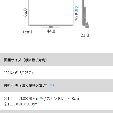
画面サイズ（横×縦 / 対角）
109.6×61.6/125.7cm
※1
外形寸法（幅×奥行×高さ）
※2
①111.0×21.8×70.8cm
/ スタンド幅：44.0cm
②111.0×9.0×66.0cm