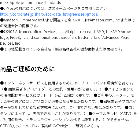
meet Apple performance standards.
J-Mossの対応については、次のホームページをご参照ください。
https://corporate.jp.sharp/eco/data_list/greenseal/jmoss/
Amazon、Prime Videoおよび関連する全てのロゴはAmazon.com, Inc.またはそ
の関連会社の商標です。
©2026 Advanced Micro Devices, Inc. All rights reserved. AMD, the AMD Arrow
logo, FreeSync and combinations thereof are trademarks of Advanced Micro
Devices, Inc
その他記載されている会社名・製品名は各社の登録商標または商標です。
商品ご理解のために
インターネットサービスを使用するためには、ブロードバンド環境が必要です。
（● 回線業者やプロバイダーとの契約・使用料が必要です。）
ハイビジョンで
の映像配信サービスには、FTTH（光）回線が必要です。
ご利用のルーター、モ
デム等の設定には、パソコンが必要となる場合があります。
回線業者やプロバイ
ダーが採用している接続方式等によって、ご利用できない場合があります。
コン
テンツによっては、表示できないことがあります。）
ケーブルテレビ（CATV）を
ご利用の場合、トランスモジュレーション方式では録画することができません。
CATVの方式についてはご契約のCATV会社にご確認ください。