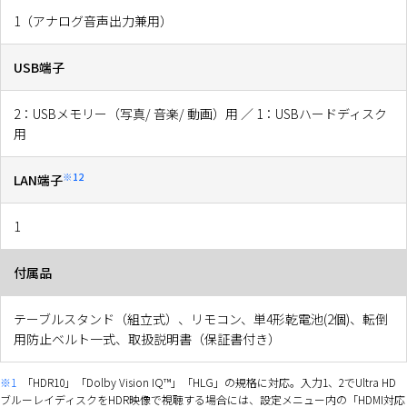
1（アナログ音声出力兼用）
USB端子
2：USBメモリー（写真/ 音楽/ 動画）用 ／ 1：USBハードディスク
用
※12
LAN端子
1
付属品
テーブルスタンド（組立式）、リモコン、単4形乾電池(2個)、転倒
用防止ベルト一式、取扱説明書（保証書付き）
※1
「HDR10」「Dolby Vision IQ™」「HLG」の規格に対応。入力1、2でUltra HD
ブルーレイディスクをHDR映像で視聴する場合には、設定メニュー内の「HDMI対応