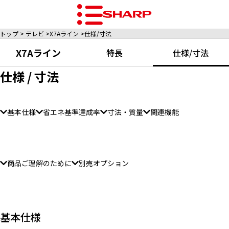
トップ
テレビ
X7Aライン
仕様/寸法
X7Aライン
特長
仕様/寸法
仕様 / 寸法
基本仕様
省エネ基準達成率
寸法・質量
関連機能
商品ご理解のために
別売オプション
基本仕様