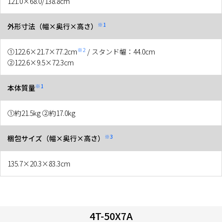
121.0×68.0/138.8cm
※1
外形寸法（幅×奥行×高さ）
※2
①122.6×21.7×77.2cm
/ スタンド幅：44.0cm
②122.6×9.5×72.3cm
※1
本体質量
①約21.5kg ②約17.0kg
※3
梱包サイズ（幅×奥行×高さ）
135.7×20.3×83.3cm
4T-50X7A