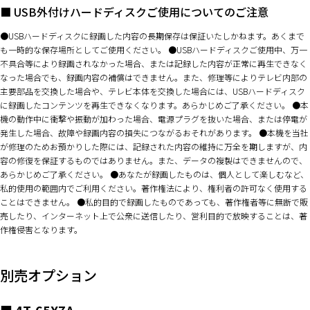
■ USB外付けハードディスクご使用についてのご注意
USBハードディスクに録画した内容の長期保存は保証いたしかねます。あくまで
も一時的な保存場所としてご使用ください。
USBハードディスクご使用中、万一
不具合等により録画されなかった場合、または記録した内容が正常に再生できなく
なった場合でも、録画内容の補償はできません。また、修理等によりテレビ内部の
主要部品を交換した場合や、テレビ本体を交換した場合には、USBハードディスク
に録画したコンテンツを再生できなくなります。あらかじめご了承ください。
本
機の動作中に衝撃や振動が加わった場合、電源プラグを抜いた場合、または停電が
発生した場合、故障や録画内容の損失につながるおそれがあります。
本機を当社
が修理のためお預かりした際には、記録された内容の維持に万全を期しますが、内
容の修復を保証するものではありません。また、データの複製はできませんので、
あらかじめご了承ください。
あなたが録画したものは、個人として楽しむなど、
私的使用の範囲内でご利用ください。著作権法により、権利者の許可なく使用する
ことはできません
。
私的目的で録画したものであっても、著作権者等に無断で販
売したり、インターネット上で公衆に送信したり、営利目的で放映することは、著
作権侵害となります。
別売オプション