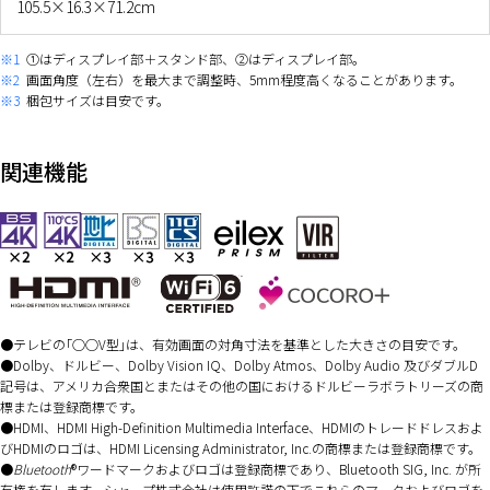
105.5×16.3×71.2cm
※1
①はディスプレイ部＋スタンド部、②はディスプレイ部。
※2
画面角度（左右）を最大まで調整時、5mm程度高くなることがあります。
※3
梱包サイズは目安です。
関連機能
テレビの｢○○V型｣は、有効画面の対角寸法を基準とした大きさの目安です。
Dolby、ドルビー、Dolby Vision IQ、Dolby Atmos、Dolby Audio 及びダブルD
記号は、アメリカ合衆国とまたはその他の国におけるドルビーラボラトリーズの商
標または登録商標です。
HDMI、HDMI High-Definition Multimedia Interface、HDMIのトレードドレスおよ
びHDMIのロゴは、HDMI Licensing Administrator, Inc.の商標または登録商標です。
Bluetooth
®ワードマークおよびロゴは登録商標であり、Bluetooth SIG, Inc. が所
有権を有します。シャープ株式会社は使用許諾の下でこれらのマークおよびロゴを