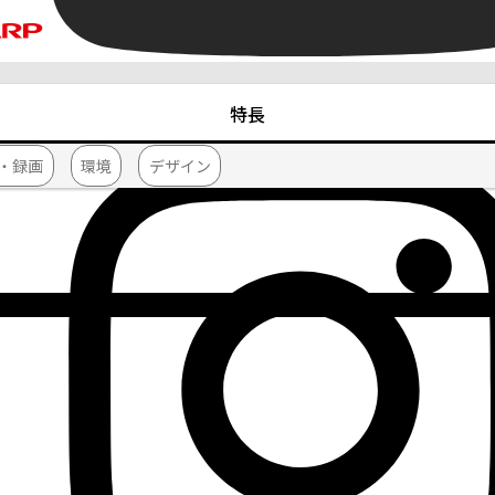
特長
・録画
環境
デザイン