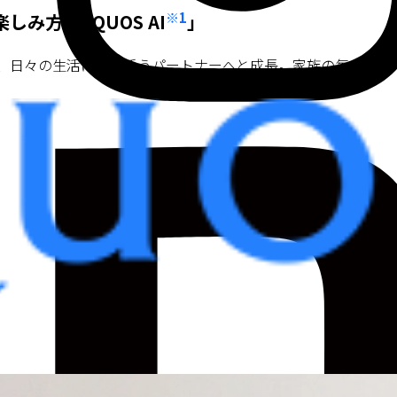
※1
み方「AQUOS AI
」
習し、日々の生活に寄り添うパートナーへと成長。家族の毎日を