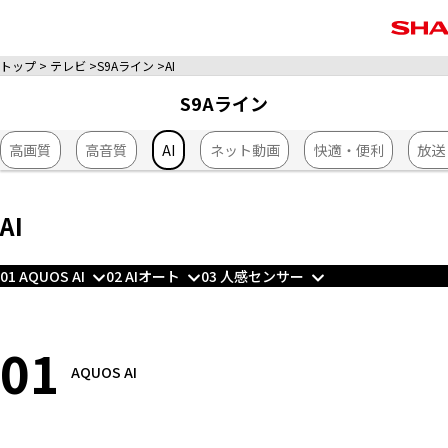
トップ
テレビ
S9Aライン
AI
S9Aライン
高画質
高音質
AI
ネット動画
快適・便利
放送
AI
01 AQUOS AI
02 AIオート
03 人感センサー
01
AQUOS AI