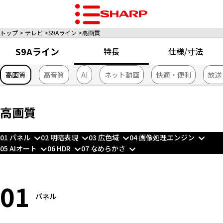
トップ
テレビ
S9Aライン
高画質
S9Aライン
特長
仕様/寸法
高画質
高音質
AI
ネット動画
快適・便利
放送
高画質
01 パネル
02 明暗表現
03 広色域
04 画像処理エンジン
05 AIオート
06 HDR
07 なめらかさ
01
パネル