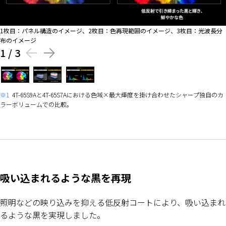
1枚目：パネル構造のイメージ、2枚目：色再現範囲のイメージ、3枚目：光波長分
布のイメージ
1
/
3
※1
4T-65S9Aと4T-65S7Aにおける色域×最大輝度を掛け合わせたシャープ独自のカ
ラーボリュームでの比較。
吸い込まれるような黒を再現
照明などの映り込みを抑える低反射コートにより、吸い込まれ
るような黒を実現しました。