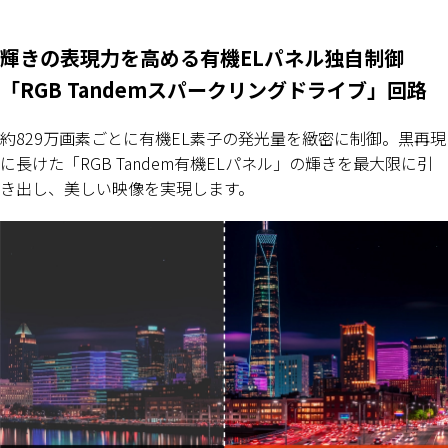
輝きの表現力を高める有機ELパネル独自制御
「RGB Tandemスパークリングドライブ」回路
約829万画素ごとに有機EL素子の発光量を緻密に制御。黒再現
に長けた「RGB Tandem有機ELパネル」の輝きを最大限に引
き出し、美しい映像を実現します。