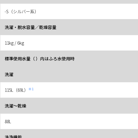
-S（シルバー系）
洗濯・脱水容量／乾燥容量
11kg / 6kg
標準使用水量（ ）内はふろ水使用時
洗濯
※1
115L（69L）
洗濯〜乾燥
88L
洗浄機能