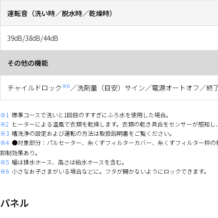
運転音（洗い時／脱水時／乾燥時）
39dB/38dB/44dB
その他の機能
※6
チャイルドロック
／洗剤量（目安）サイン／電源オートオフ／終
※1
標準コースで洗いと1回目のすすぎにふろ水を使用した場合｡
※2
ヒーターによる温風で衣類を乾燥します。衣類の乾き具合をセンサーが感知し
※3
槽洗浄の設定および運転の方法は取扱説明書をご覧ください。
※4
●対象部分：パルセーター、糸くずフィルターカバー、糸くずフィルター枠の樹脂部分 ●
抑制効果あり。
※5
幅は排水ホース、高さは給水ホースを含む。
※6
小さなお子さまがいる場合などに。フタが開かないようにロックできます。
パネル