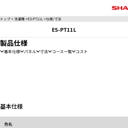
トップ
洗濯機
ES-PT11L
仕様/寸法
ES-PT11L
製品仕様
基本仕様
パネル
寸法
コース一覧
コスト
基本仕様
色名