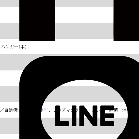
ハンガー1本）
※3
／自動槽洗い／槽洗浄
、プラズマクラスターハンガー除菌・消臭コ