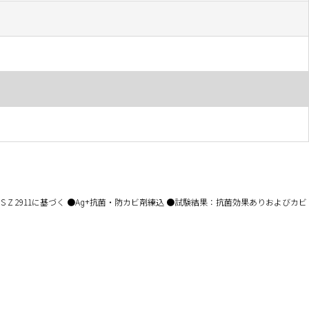
 2911に基づく ●A
+抗菌・防カビ剤練込 ●試験結果：抗菌効果ありおよびカビ
g