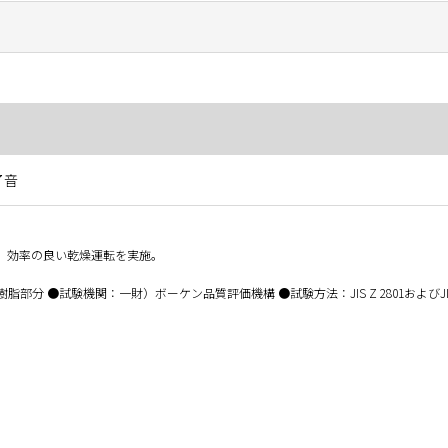
了音
、効率の良い乾燥運転を実施。
試験機関：一財）ボーケン品質評価機構 ●試験方法：JIS Z 2801およびJIS Z