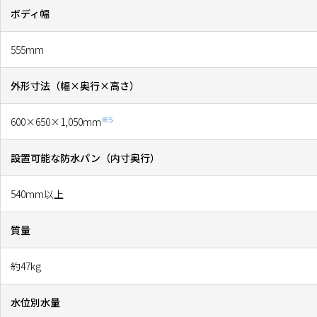
ボディ幅
555mm
外形寸法（幅×奥行×高さ）
※5
600×650×1,050mm
設置可能な防水パン（内寸奥行）
540mm以上
質量
約47kg
水位別水量