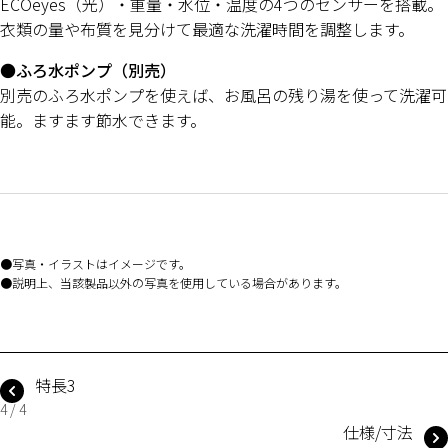
ECOeyes（光）・重量・水位・温度の4つのセンサーを搭載。
衣類の量や布質を見分けて最適な洗濯時間を調整します。
●ふろ水ポンプ（別売）
別売のふろ水ポンプを使えば、お風呂の残り湯を使って洗濯可
能。ますます節水できます。
写真・イラストはイメージです。
説明上、当該製品以外の写真を使用している場合があります。
特長3
4 / 4
仕様/寸法