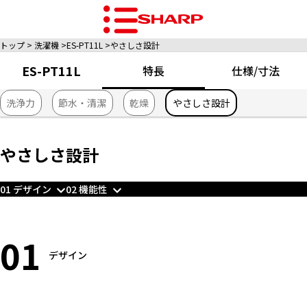
トップ
洗濯機
ES-PT11L
やさしさ設計
ES-PT11L
特長
仕様/寸法
洗浄力
節水・清潔
乾燥
やさしさ設計
やさしさ設計
01 デザイン
02 機能性
01
デザイン