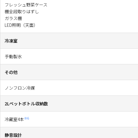
フレッシュ野菜ケース
棚全段取りはずし
ガラス棚
LED照明（天面）
冷凍室
手動製氷
その他
ノンフロン冷媒
2Lペットボトル収納数
※6
冷蔵室4本
静音設計