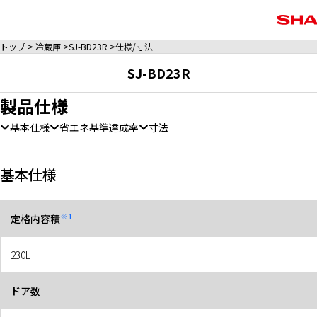
トップ
冷蔵庫
SJ-BD23R
仕様/寸法
SJ-BD23R
製品仕様
基本仕様
省エネ基準達成率
寸法
基本仕様
※1
定格内容積
230L
ドア数