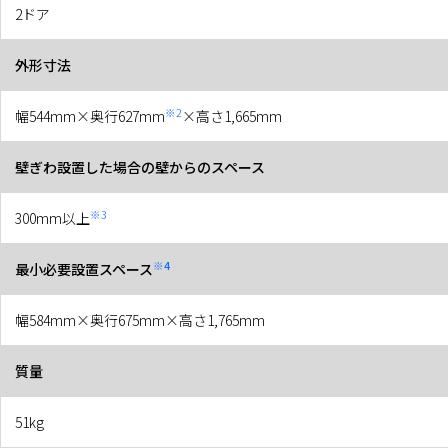
2ドア
外形寸法
※2
幅544mm×奥行627mm
×高さ1,665mm
壁ぎわ設置した場合の壁からのスペース
※3
300mm以上
※4
最小必要設置スペース
幅584mm×奥行675mm×高さ1,765mm
質量
51kg