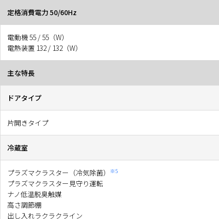
定格消費電力 50/60Hz
電動機 55 / 55（W）
電熱装置 132 / 132（W）
主な特長
ドアタイプ
片開きタイプ
冷蔵室
※5
プラズマクラスター（冷気除菌）
プラズマクラスター見守り運転
ナノ低温脱臭触媒
高さ調節棚
出し入れラクラクライン