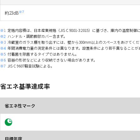
※7
約23dB
※1
定格内容積は、日本産業規格（JIS C 9801-3:2015）に基づき、庫内の
※2
ハンドル・調節脚部カバー含まず。
※3
冷蔵室のガラス棚を取り出すには、壁から300mm以上のスペースをあけてくだ
※4
年間消費電力量の測定条件とは異なります。設置条件により若干異なることがあ
※5
付着菌を除菌するタイプではありません。
※6
容器の形状などにより収納できない場合があります。
※7
JIS C 9607騒音試験による。
省エネ基準達成率
省エネ性マーク
目標年度