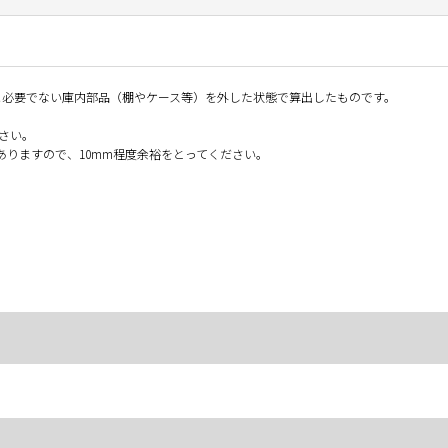
温度制御に必要でない庫内部品（棚やケース等）を外した状態で算出したものです。
さい。
りますので、10mm程度余裕をとってください。