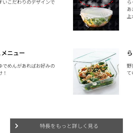
すいこだわりのデザインで
ら
あ
上
ュメニュー
ら
ゆでめんがあればお好みの
野
け！
て
特長をもっと詳しく見る