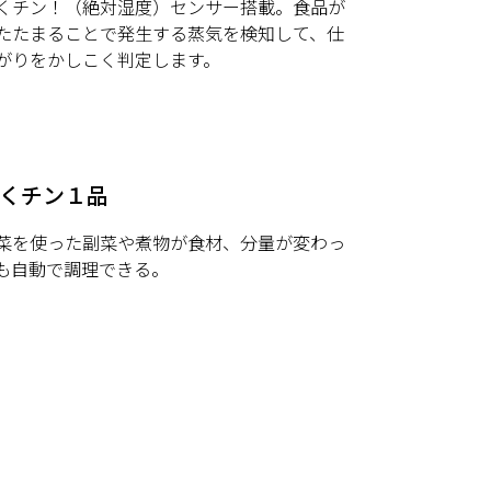
くチン！（絶対湿度）センサー搭載。食品が
たたまることで発生する蒸気を検知して、仕
がりをかしこく判定します。
くチン１品
菜を使った副菜や煮物が食材、分量が変わっ
も自動で調理できる。