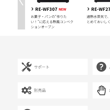
RE-WF307
RE-WF2
NEW
スタイリッシ
お菓子・パンの“作りた
過熱水蒸気で
い！”に応える熱風コンベク
とめておいし
ションオーブン
サポート
別売品