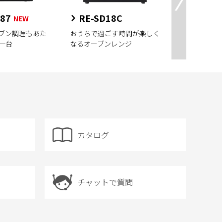
87
RE-SD18C
RE-F1
NEW
ブン調理もあた
おうちで過ごす時間が楽しく
コンパクト
一台
なるオーブンレンジ
なオーブン
カタログ
チャットで質問