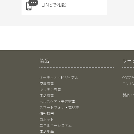
LINEで相談
製品
サー
オーディオ・ビジュアル
COCO
空調家電
コンビ
キッチン家電
製品・
生活家電
ヘルスケア・美容家電
スマートフォン・電話機
情報機器
ロボット
エネルギーシステム
生活用品