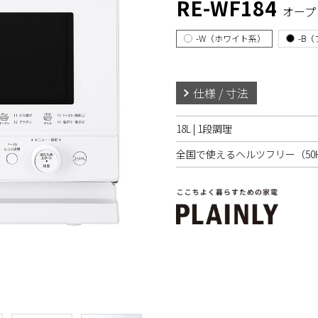
RE-WF184
オープ
-W（ホワイト系）
-B
仕様 / 寸法
18L | 1段調理
全国で使えるヘルツフリー（50Hz