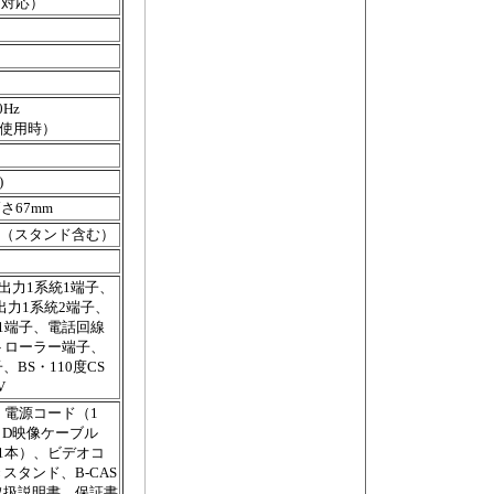
ー対応）
0Hz
ー使用時）
)
高さ67mm
0mm（スタンド含む）
出力1系統1端子、
出力1系統2端子、
1端子、電話回線
ントローラー端子、
BS・110度CS
V
、電源コード（1
、D映像ケーブル
1本）、ビデオコ
タンド、B-CAS
取扱説明書、保証書