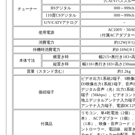
（CATVパススル
BSデジタル
000～999ch
チューナー
110度CSデジタル
000～999ch
U/V/CATVアナログ
－
AC100V・50/6
使用電源
（付属ACアダプタ
消費電力
約12W(※1)
待機時消費電力
約0.16W(※1
横置き時
幅215×奥行き183×
本体寸法
縦置き時
幅116×奥行き183×高さ23
質量（スタンド含む）
約1.2kg
ビデオ出力1系統2端子、S映像
D3映像出力1系統1端子、音声
デジタル音声（光）出力1系統
接続端子
端子（56kbps）、ビデオコ
地上デジタルアンテナ入力端子、
アンテナ入力端子、電源DC12
リモコン、単4乾電池（2個）
本）、ACアダプター（1個）
付属品
（1本）、映像・音声コード（
ントローラー、電話線、縦置きス
カード、モジュラー分配器、