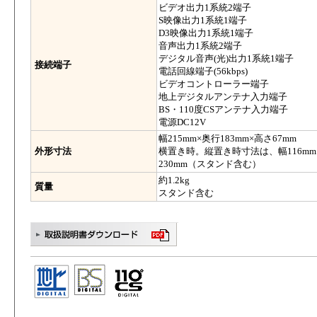
ビデオ出力1系統2端子
S映像出力1系統1端子
D3映像出力1系統1端子
音声出力1系統2端子
デジタル音声(光)出力1系統1端子
接続端子
電話回線端子(56kbps)
ビデオコントローラー端子
地上デジタルアンテナ入力端子
BS・110度CSアンテナ入力端子
電源DC12V
幅215mm×奥行183mm×高さ67mm
外形寸法
横置き時。縦置き時寸法は、幅116mm×
230mm（スタンド含む）
約1.2kg
質量
スタンド含む