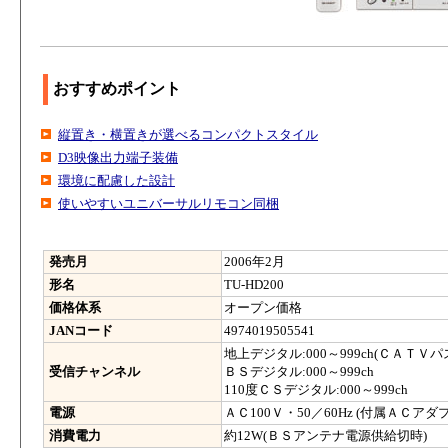
おすすめポイント
縦置き・横置きが選べるコンパクトスタイル
D3映像出力端子装備
環境に配慮した設計
使いやすいユニバーサルリモコン同梱
発売月
2006年2月
形名
TU-HD200
価格体系
オープン価格
JANコード
4974019505541
地上デジタル:000～999ch(ＣＡＴＶ
受信チャンネル
ＢＳデジタル:000～999ch
110度ＣＳデジタル:000～999ch
電源
ＡＣ100Ｖ・50／60Hz (付属ＡＣア
消費電力
約12W(ＢＳアンテナ電源供給切時)