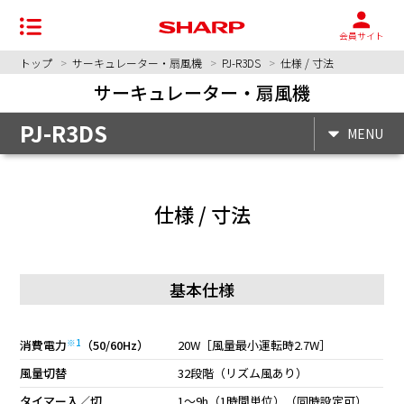
会員サイト
トップ
サーキュレーター・扇風機
PJ-R3DS
仕様 / 寸法
サーキュレーター・扇風機
PJ-R3DS
MENU
仕様 / 寸法
基本仕様
※1
消費電力
（50/60Hz）
20W［風量最小運転時2.7W］
風量切替
32段階（リズム風あり）
タイマー入／切
1〜9h（1時間単位）（同時設定可）