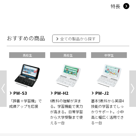
特長
おすすめの商品
全ての製品から探す
高校生
高校生
中学生
PW-S3
PW-H2
PW-J2
ー
「辞書＋学習機」で
6教科の理解が深ま
基本5教科から英語4
レ
え
成績アップを応援
る。学習機能で実力
技能の学習までしっ
が
列
が高まる。日常学習
かりサポート。小中
ス
から大学受験まで使
高と幅広く活用でき
か
える一台
る一台
る