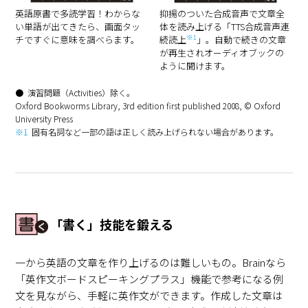
英語原書で多読学習！わからな
抑揚のついた合成音声で文章全
い単語が出てきたら、画面タッ
体を読み上げる「TTS合成音声連
※1
チですぐに意味を調べらます。
続読上
」。自動で続きの文章
が再生されオーディオブックの
ように聞けます。
演習問題（Activities）除く。
Oxford Bookworms Library, 3rd edition first published 2008, © Oxford
University Press
※1
固有名詞など一部の語は正しく読み上げられない場合があります。
「書く」技能を鍛える
一から英語の文章を作り上げるのは難しいもの。Brainなら
「英作文ボードスピーキングプラス」機能で参考になる例
文を見ながら、手軽に英作文ができます。作成した文章は