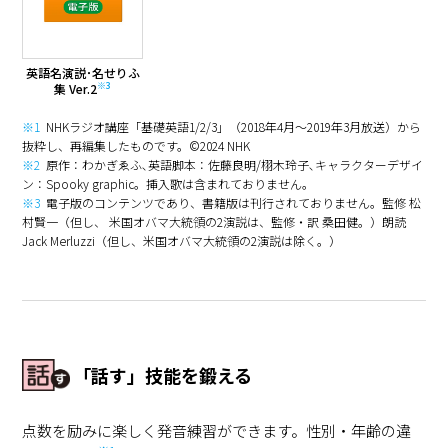
英語名演説･名せりふ
※3
集 Ver.2
※1
NHKラジオ講座「基礎英語1/2/3」（2018年4月～2019年3月放送）から
抜粋し、再編集したものです。©2024 NHK
※2
原作：わかぎゑふ､英語脚本：佐藤良明/栩木玲子､キャラクターデザイ
ン：Spooky graphic。挿入歌は含まれておりません。
※3
電子版のコンテンツであり、書籍版は刊行されておりません。監修 松
村賢一（但し、 米国オバマ大統領の2演説は、監修・訳 桑田健。）朗読
Jack Merluzzi（但し、米国オバマ大統領の2演説は除く。）
「話す」技能を鍛える
点数を励みに楽しく発音練習ができます。性別・年齢の違