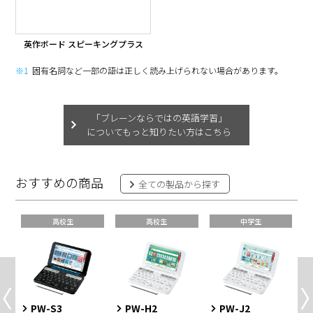
英作ボード
スピーキングプラス
※1
固有名詞など一部の語は正しく読み上げられない場合があります。
「ブレーンならではの英語学習」
について
もっと知りたい方はこちら
おすすめの商品
全ての製品から探す
高校生
高校生
中学生
PW-S3
PW-H2
PW-J2