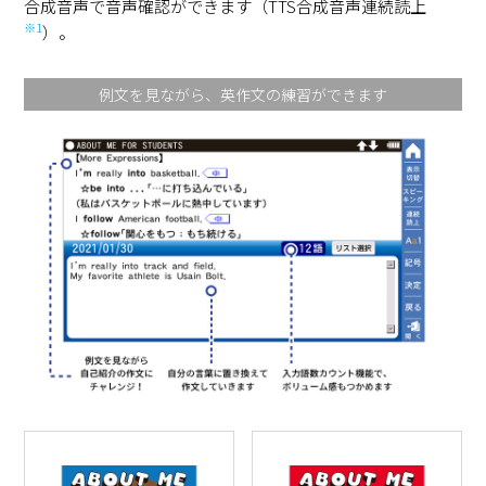
合成音声で音声確認ができます（TTS合成音声連続読上
※1
）。
例文を見ながら、英作文の練習ができます