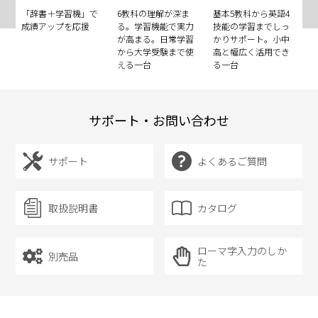
ー
「辞書＋学習機」で
6教科の理解が深ま
基本5教科から英語4
レ
え
成績アップを応援
る。学習機能で実力
技能の学習までしっ
が
列
が高まる。日常学習
かりサポート。小中
ス
から大学受験まで使
高と幅広く活用でき
か
える一台
る一台
る
サポート・お問い合わせ
サポート
よくあるご質問
取扱説明書
カタログ
ローマ字入力のしか
別売品
た