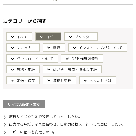
カテゴリーから探す
すべて
コピー
プリンター
スキャナー
電源
インストール方法について
ダウンロードについて
OS動作確認情報
原稿と用紙
はがき・封筒・特殊な用紙
転送・保存
清掃と交換
困ったときは
サイズの設定・変更
原稿サイズを手動で設定してコピーしたい。
出力する用紙サイズに合わせ、自動的に拡大、縮小してコピーしたい。
コピーの倍率を変更したい。