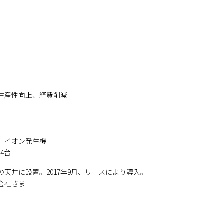
生産性向上、経費削減
ーイオン発生機
24台
天井に設置。2017年9月、リースにより導入。
会社さま