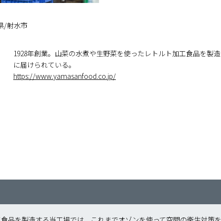
県/射水市
1928年創業。山菜の水煮や生野菜を使ったレトルト加工食品を製
に届けられている。
https://www.yamasanfood.co.jp/
工食品を製造する当工場では、これまでオゾンを使って空間の衛生対策