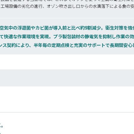
る工場設備の劣化の進行、オゾン吹き出し口からの水滴落下による食の
空気中の浮遊菌やカビ菌が導入前と比べ約9割減少。衛生対策を強
て快適な作業環境を実現。プラ製包装材の静電気を抑制し作業の
ンス契約により、半年毎の定期点検と充実のサポートで長期間安心
に。
も。