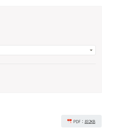
PDF：
832KB