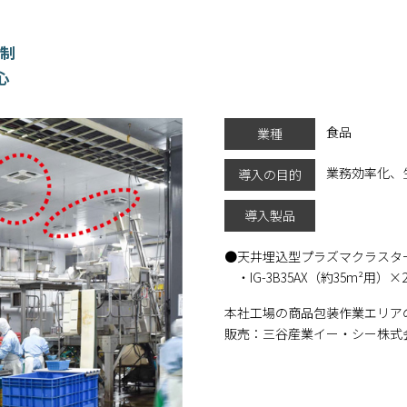
抑制
心
食品
業種
業務効率化、
導入の目的
導入製品
天井埋込型プラズマクラスタ
・IG-3B35AX（約35m²用）×
本社工場の商品包装作業エリアの
販売：三谷産業イー・シー株式