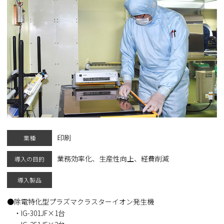
印刷
業種
業務効率化、生産性向上、経費削減
導入の目的
導入製品
除電特化型プラズマクラスターイオン発生機
・IG-301JF×1台