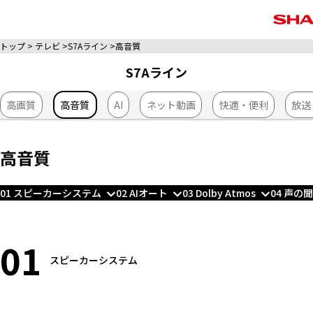
トップ
テレビ
S7Aライン
高音質
S7Aライン
高画質
高音質
AI
ネット動画
快適・便利
放送
高音質
01 スピーカーシステム
02 AIオート
03 Dolby Atmos
04 声の
01
スピーカーシステム