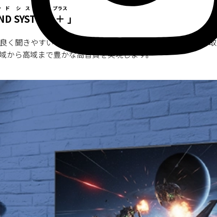
ンド
システム
プラス
ND
SYSTEM
＋
」
良く聞きやすいサウンドをダイレクトに届けます（関連特許取
域から高域まで豊かな高音質を実現します。