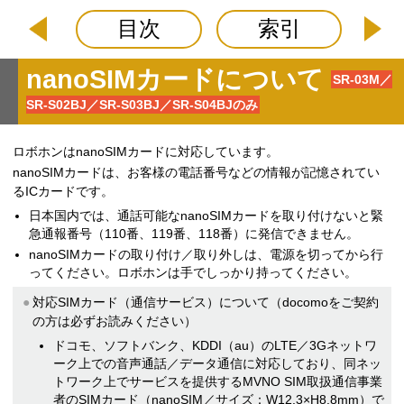
目次
索引
nanoSIMカードについて
SR-03M／
SR-S02BJ／SR-S03BJ／SR-S04BJのみ
ロボホンはnanoSIMカードに対応しています。
nanoSIMカードは、お客様の電話番号などの情報が記憶されてい
るICカードです。
日本国内では、通話可能なnanoSIMカードを取り付けないと緊
急通報番号（110番、119番、118番）に発信できません。
nanoSIMカードの取り付け／取り外しは、電源を切ってから行
ってください。ロボホンは手でしっかり持ってください。
対応SIMカード（通信サービス）について（docomoをご契約
の方は必ずお読みください）
ドコモ、ソフトバンク、KDDI（au）のLTE／3Gネットワ
ーク上での音声通話／データ通信に対応しており、同ネッ
トワーク上でサービスを提供するMVNO SIM取扱通信事業
者のSIMカード（nanoSIM／サイズ：W12.3×H8.8mm）で