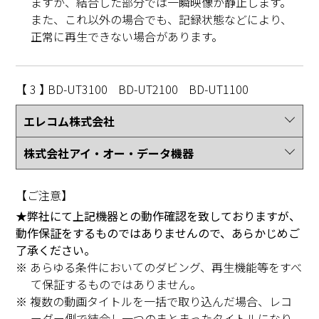
ますが、結合した部分では一瞬映像が静止します。
また、これ以外の場合でも、記録状態などにより、
正常に再生できない場合があります。
【 3 】
BD-UT3100
BD-UT2100
BD-UT1100
エレコム株式会社
株式会社アイ・オー・データ機器
【ご注意】
★弊社にて上記機器との動作確認を致しておりますが、
動作保証をするものではありませんので、あらかじめご
了承ください。
※ あらゆる条件においてのダビング、再生機能等をすべ
て保証するものではありません。
※ 複数の動画タイトルを一括で取り込んだ場合、レコ
ーダー側で結合し一つのまとまったタイトルになり