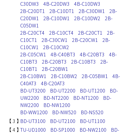
C30DW3
4B-C20DW3
4B-C10DW3
2B-C20DT1
2B-C10DT1
2B-C30DW1
2B-
C20DW1
2B-C10DW1
2B-C10DW2
2B-
C05DW1
2B-C20CT4
2B-C10CT4
2B-C20CT1
2B-
C10CT1
2B-C30CW1
2B-C20CW1
2B-
C10CW1
2B-C10CW2
2B-C05CW1
4B-C40BT3
4B-C20BT3
4B-
C10BT3
2B-C20BT3
2B-C10BT3
2B-
C10BT1
2B-C20BW1
2B-C10BW1
2B-C10BW2
2B-C05BW1
4B-
C40AT3
4B-C20AT3
BD-UT3200
BD-UT2200
BD-UT1200
BD-
UW2200
BD-NT2200
BD-NT1200
BD-
NW2200
BD-NW1200
BD-WW1200
BD-NW520
BD-NS520
【 3 】
BD-UT3100
BD-UT2100
BD-UT1100
【 4 】
TU-UD1000
BD-SP1000
BD-NW2100
BD-