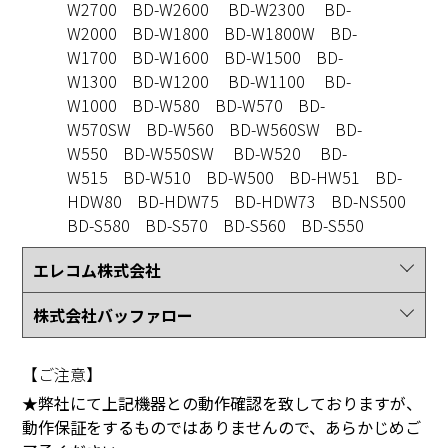
W2700
BD-W2600
BD-W2300
BD-
W2000
BD-W1800
BD-W1800W
BD-
W1700
BD-W1600
BD-W1500
BD-
W1300
BD-W1200
BD-W1100
BD-
W1000
BD-W580
BD-W570
BD-
W570SW
BD-W560
BD-W560SW
BD-
W550
BD-W550SW
BD-W520
BD-
W515
BD-W510
BD-W500
BD-HW51
BD-
HDW80
BD-HDW75
BD-HDW73
BD-NS500
BD-S580
BD-S570
BD-S560
BD-S550
エレコム株式会社
株式会社バッファロー
【ご注意】
★弊社にて上記機器との動作確認を致しておりますが、
動作保証をするものではありませんので、あらかじめご