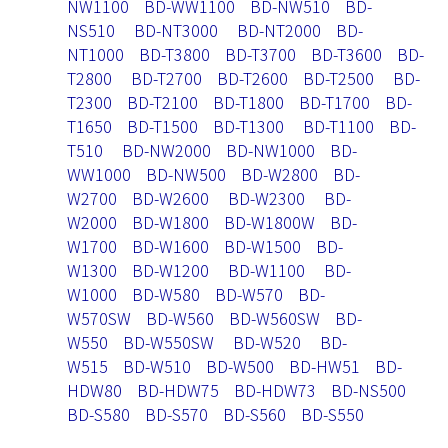
NW1100
BD-WW1100
BD-NW510
BD-
NS510
BD-NT3000
BD-NT2000
BD-
NT1000
BD-T3800
BD-T3700
BD-T3600
BD-
T2800
BD-T2700
BD-T2600
BD-T2500
BD-
T2300
BD-T2100
BD-T1800
BD-T1700
BD-
T1650
BD-T1500
BD-T1300
BD-T1100
BD-
T510
BD-NW2000
BD-NW1000
BD-
WW1000
BD-NW500
BD-W2800
BD-
W2700
BD-W2600
BD-W2300
BD-
W2000
BD-W1800
BD-W1800W
BD-
W1700
BD-W1600
BD-W1500
BD-
W1300
BD-W1200
BD-W1100
BD-
W1000
BD-W580
BD-W570
BD-
W570SW
BD-W560
BD-W560SW
BD-
W550
BD-W550SW
BD-W520
BD-
W515
BD-W510
BD-W500
BD-HW51
BD-
HDW80
BD-HDW75
BD-HDW73
BD-NS500
BD-S580
BD-S570
BD-S560
BD-S550