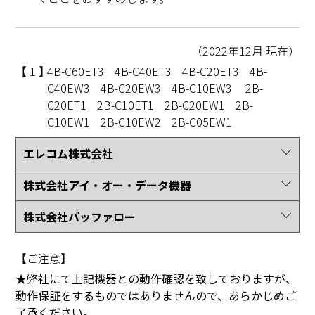
（2022年12月 現在）
【 1 】
4B-C60ET3
4B-C40ET3
4B-C20ET3
4B-
C40EW3
4B-C20EW3
4B-C10EW3
2B-
C20ET1
2B-C10ET1
2B-C20EW1
2B-
C10EW1
2B-C10EW2
2B-C05EW1
エレコム株式会社
株式会社アイ・オー・データ機器
株式会社バッファロー
【ご注意】
★弊社にて上記機器との動作確認を致しておりますが、
動作保証をするものではありませんので、あらかじめご
了承ください。