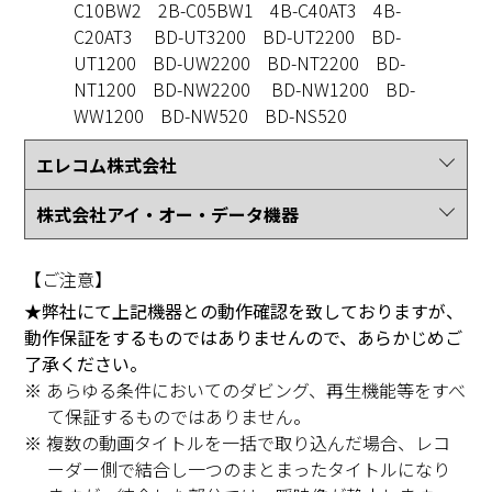
C10BW2
2B-C05BW1
4B-C40AT3
4B-
C20AT3
BD-UT3200
BD-UT2200
BD-
UT1200
BD-UW2200
BD-NT2200
BD-
NT1200
BD-NW2200
BD-NW1200
BD-
WW1200
BD-NW520
BD-NS520
エレコム株式会社
株式会社アイ・オー・データ機器
【ご注意】
★弊社にて上記機器との動作確認を致しておりますが、
動作保証をするものではありませんので、あらかじめご
了承ください。
※ あらゆる条件においてのダビング、再生機能等をすべ
て保証するものではありません。
※ 複数の動画タイトルを一括で取り込んだ場合、レコ
ーダー側で結合し一つのまとまったタイトルになり