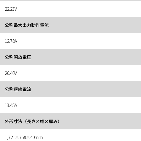
22.23V
公称最大出力動作電流
12.78A
公称開放電圧
26.40V
公称短絡電流
13.45A
外形寸法（長さ×幅×厚み）
1,721×768×40mm