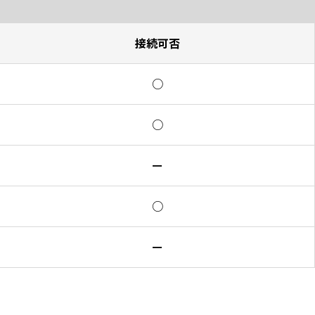
接続可否
○
○
ー
○
ー