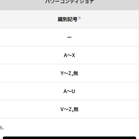
パワーコンディショナ
※
識別記号
ー
A～X
Y～Z,無
A～U
V～Z,無
号。