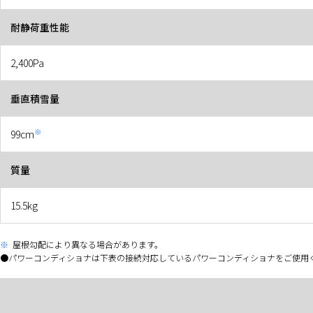
耐静荷重性能
2,400Pa
垂直積雪量
※
99cm
質量
15.5kg
※
屋根勾配により異なる場合があります。
パワーコンディショナは下表の接続対応しているパワーコンディショナをご使用く