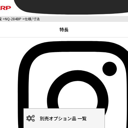
覧
NQ-284BP
仕様/寸法
特長
別売オプション品 一覧