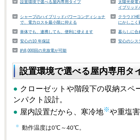
設置環境で選べる屋内専用タイプ
太陽光発電
イブリッド
シャープのハイブリッドパワーコンディショナ
クラウドH
で、電力ロスを最小限に抑える
にかしこく
単体でも、連携しても、便利に使えます
暮らしに合
安心の10 年保証
安心のシス
約8,000回の充放電が可能
設置環境で選べる屋内専用タ
●
クローゼットや階段下の収納スペ
ンパクト設計。
※
●
屋内設置だから、寒冷地
や重塩害
※
動作温度は0℃～40℃。