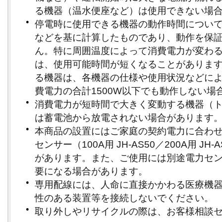
る機器（温水便座など）は使用できない場
●
停電時に使用できる機器の動作時間につい
などを基に計算したものであり、動作を保
ん。特に周囲温度によって消費電力が変わ
は、使用可能時間が短くなることがありま
る機器は、各機器の仕様や使用状況などに
費電力の合計1500W以下でも動作しない場
●
消費電力が短時間で大きく変動する機器（
は蓄電池から放電されない場合があります
●
本商品の設置にはご家庭の契約電力に合わせ
センサー（100A用 JH-AS50／200A用 J
があります。また、ご使用には別途電力セ
要になる場合があります。
●
専用配線には、人命に直接かかわる医療機
性のある装置等を接続しないでください。
●
取り外しやリサイクルの際は、お客様相談