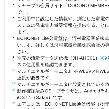
●
シャープの会員サイト「COCORO MEMB
です。
●
ご利用中に設定した情報や、測定した家電
ステムの発電電力量等情報を提供すること
ます。
●
ECHONET Lite分電盤は、河村電器産業株
います。詳しくは河村電器産業株式会社の
さい。
●
別売の流量データ送信機（JH-AHC01）
※9
スの使用量を確認できます。
※1
マルチエネルギーモニタJH-RWL6V／RWL6
連携が必要です。
※2
マルチエネルギーモニタに設定されている
※3
動作確認済みOS・ブラウザは、Android™4.2
iOS7.1（Safari）です。
※4
エアコンは、ECHONET Lite通信機能（物理