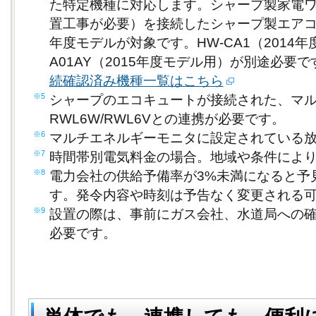
た特定機種に対応します。シャープ製家電
置工事が必要）を接続したシャープ製エアコン2
年度モデルが対象です。HW-CA1（2014年
A01AY（2015年度モデル用）が別途必要で
続確認済み機種一覧はこちら
※5
シャープのエコキュートが接続された、マル
RWL6W/RWL6Vとの連携が必要です。
※6
マルチエネルギーモニタに設定されている
※7
時間帯別電気料金の場合。地域や条件によ
※8
電力会社の供給予備率が3%未満になると予
す。発令内容や時刻は予告なく変更される
※9
設置の際は、事前にガス会社、水道局への
必要です。